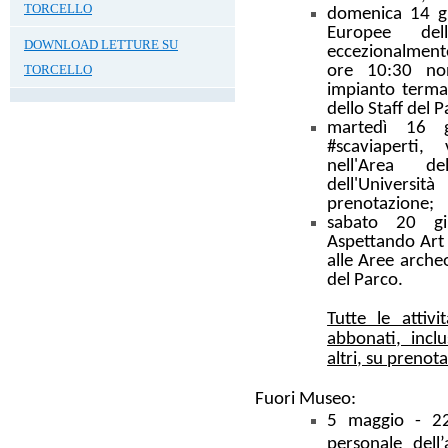
TORCELLO
domenica 14 g
Europee dell'
DOWNLOAD LETTURE SU
eccezionalmente
ore
10:30
no
TORCELLO
impianto terma
dello Staff del 
martedì 16 g
#
scaviaperti
, v
nell'Area d
dell'Univers
prenotazione;
sabato 20 gi
Aspettando Art
alle Aree archeo
del Parco.
Tutte le attiv
abbonati, inclu
altri, su prenot
Fuori Museo:
5 maggio
-
2
personale dell