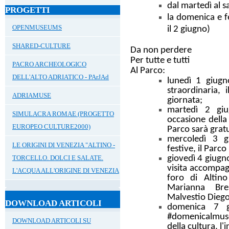
dal
martedì
al
s
PROGETTI
la
domenica e f
OPENMUSEUMS
il 2 giugno)
SHARED-CULTURE
Da non perdere
Per tutte e tutti
PACRO ARCHEOLOGICO
Al Parco:
DELL'ALTO ADRIATICO - PArJAd
lunedì 1 giugn
straordinaria
, 
ADRIAMUSE
giornata;
martedì 2 gi
SIMULACRA ROMAE (PROGETTO
occasione dell
EUROPEO CULTURE2000)
Parco sarà gratu
mercoledì 3 
LE ORIGINI DI VENEZIA "ALTINO -
festive, il
Parco 
giovedì 4 giugn
TORCELLO. DOLCI E SALATE.
visita accompa
L'ACQUA ALL'ORIGINE DI VENEZIA
foro di Altino
Marianna Bre
Malvestio Diego
DOWNLOAD ARTICOLI
domenica 7 
#domenicalmu
DOWNLOAD ARTICOLI SU
della cultura, l'