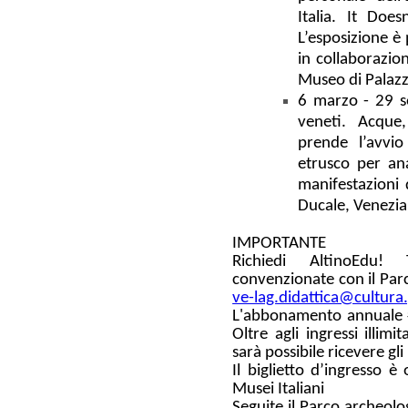
Italia.
It Does
L’esposizione è
in collaborazio
Museo di Palazz
6 marzo - 29 
veneti. Acque,
prende l’avvi
etrusco per ana
manifestazioni 
Ducale, Venezia
IMPORTANTE
Richiedi
AltinoEdu
! T
convenzionate con il Par
ve-lag.didattica@cultura.
L'
abbonamento annuale 
Oltre agli ingressi illimi
sarà possibile ricevere gli
Il
biglietto d’ingresso
è 
Musei Italiani
Seguite il Parco archeolo