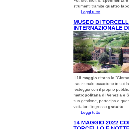
Potrete, inoltre,
sperimentare
strumenti tramite
quattro labor
Leggi tutto
su Festival di Arch
MUSEO DI TORCELL
INTERNAZIONALE DE
Il
18 maggio
ritorna la “Giorn
tradizionale occasione in cui 
festeggia con il proprio pubblic
metropolitana di Venezia
e
S
sua gestione, partecipa a quest
visitatori l‘ingresso
gratuito
.
Leggi tutto
su MUSEO DI TO
DEI MUSEI ICOM 
14 MAGGIO 2022 C
TORCELLO E NOTTE