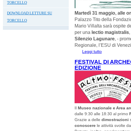
TORCELLO
Martedì 31 maggio, alle o
DOWNLOAD LETTURE SU
Palazzo Tito della Fondazi
TORCELLO
Mario Villalta sarà ospite d
per una
lectio magistralis
Silenzio Lagunare
, - prom
Regionale, l’ESU di Venezi
Leggi tutto
su LECTIO MAGIS
HISTORIC. SILE
FESTIVAL DI ARCHEO
EDIZIONE
Il
Museo nazionale e Area ar
dalle 9:30 alle 18:30 al primo
Grazie a delle
dimostrazioni
s
conoscere
le attività svolte d