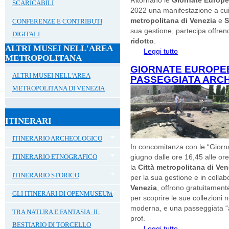
SCARICABILI
2022 una manifestazione a cui
metropolitana di Venezia
e
S
CONFERENZE E CONTRIBUTI
sua gestione, partecipa offrendo
DIGITALI
ridotto
.
ALTRI MUSEI NELL'AREA
Leggi tutto
su GIORNATE EU
METROPOLITANA
TORCELLO 17 - 1
GIORNATE EUROPE
ALTRI MUSEI NELL'AREA
PASSEGGIATA ARC
METROPOLITANA DI VENEZIA
ITINERARI
ITINERARIO ARCHEOLOGICO
In concomitanza con le “Giorn
ITINERARIO ETNOGRAFICO
giugno dalle ore 16,45 alle ore
la
Città metropolitana di Ven
ITINERARIO STORICO
per la sua gestione e in collab
Venezia
, offrono gratuitament
GLI ITINERARI DI OPENMUSEUM
per scoprire le sue collezioni 
moderna, e una passeggiata “a
TRA NATURA E FANTASIA. IL
prof.
BESTIARIO DI TORCELLO
Leggi tutto
su GIORNATE EU