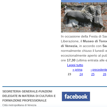
In occasione della Festa di Sa
Liberazione, il
Museo di Torce
di Venezia
, in accordo con
Sa
normalmente chiuso il lunedì e 
eccezionalmente aperto al pu
ore
17,30
(ultima entrata alle
Leggi tutto
su Apertura straor
« prima
‹ precedent
PAGINE
23
24
25
26
SEGRETERIA GENERALE-FUNZIONI
DELEGATE IN MATERIA DI CULTURA E
FORMAZIONE PROFESSIONALE
Città metropolitana di Venezia