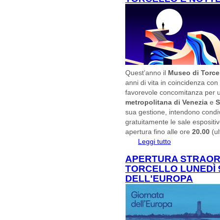
Quest’anno il
Museo di Torce
anni di vita in coincidenza co
favorevole concomitanza per 
metropolitana di Venezia
e
S
sua gestione, intendono condivi
gratuitamente le sale espositive 
apertura fino alle ore
20.00
(u
Leggi tutto
su 14 MAGGIO 2
NOTTE EUROPEA
APERTURA STRAORD
TORCELLO LUNEDÌ 
DELL'EUROPA