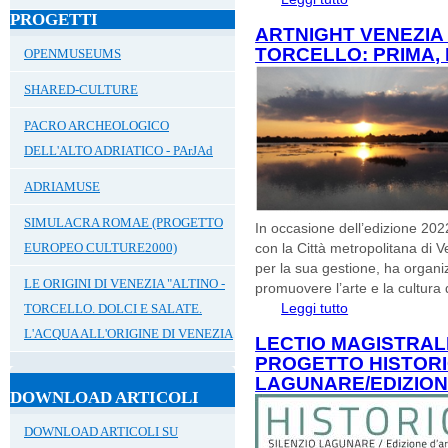
PROGETTI
ARCHEOLOGICA 
ARTNIGHT VENEZIA 2
TORCELLO: PRIMA,
OPENMUSEUMS
SHARED-CULTURE
PACRO ARCHEOLOGICO
DELL'ALTO ADRIATICO - PArJAd
ADRIAMUSE
SIMULACRA ROMAE (PROGETTO
In occasione dell’edizione 2022
EUROPEO CULTURE2000)
con la Città metropolitana di V
per la sua gestione, ha organi
LE ORIGINI DI VENEZIA "ALTINO -
promuovere l’arte e la cultura d
Leggi tutto
su ARTNIGHT VEN
TORCELLO. DOLCI E SALATE.
DURANTE E DOPO
L'ACQUA ALL'ORIGINE DI VENEZIA
LECTIO MAGISTRALI
PROGETTO HISTORIC
LAGUNARE/EDIZION
DOWNLOAD ARTICOLI
DOWNLOAD ARTICOLI SU