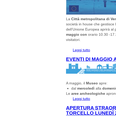
La
Città metropolitana di Ve
società in house che gestisce l
dell’Unione Europea aprirà al 
maggio con
orario 10.30 -17
visitatori.
Leggi tutto
su Apertura straor
Festa dell'Europa
EVENTI DI MAGGIO 
A maggio, il
Museo
apre:
dal
mercoledì
alla
domeni
Le
aree archeologiche
apron
Leggi tutto
su EVENTI DI MA
APERTURA STRAORD
TORCELLO LUNEDÌ 