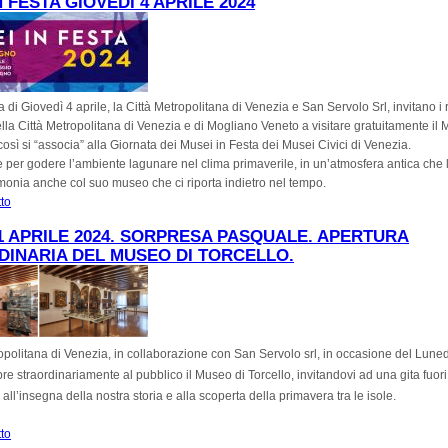
N FESTA GIOVEDÌ 4 APRILE 2024
a di Giovedì 4 aprile, la Città Metropolitana di Venezia e San Servolo Srl, invitano i 
la Città Metropolitana di Venezia e di Mogliano Veneto a visitare gratuitamente il 
così si “associa” alla Giornata dei Musei in Festa dei Musei Civici di Venezia.
per godere l’ambiente lagunare nel clima primaverile, in un’atmosfera antica che l’
imonia anche col suo museo che ci riporta indietro nel tempo.
tto
su MUSEI IN FESTA Giovedì 4 aprile 2024
1 APRILE 2024. SORPRESA PASQUALE. APERTURA
INARIA DEL MUSEO DI TORCELLO.
opolitana di Venezia, in collaborazione con San Servolo srl, in occasione del Luned
re straordinariamente al pubblico il Museo di Torcello, invitandovi ad una gita fuori
ll’insegna della nostra storia e alla scoperta della primavera tra le isole.
tto
su LUNEDÌ 1 APRILE 2024. SORPRESA PASQUALE. APERTURA STRAORDINA