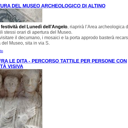
MUSEO DI TORCELLO.
URA DEL MUSEO ARCHEOLOGICO DI ALTINO
e, festività del Lunedì dell’Angelo
, riaprirà l’Area archeologica d
i stessi orari di apertura del Museo.
visitare il decumano, i mosaici e la porta approdo basterà recarsi
a del Museo, sita in via S.
tto
su RIAPERTURA DEL MUSEO ARCHEOLOGICO DI ALTINO
FRA LE DITA - PERCORSO TATTILE PER PERSONE CON
ITÀ VISIVA