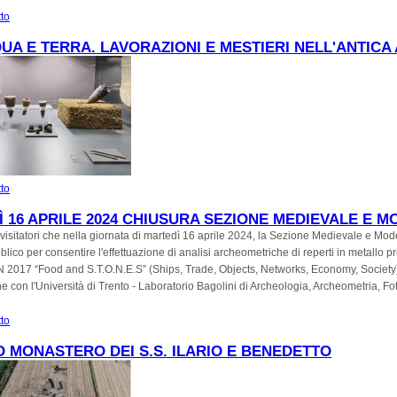
tto
su 25 APRILE E 1 MAGGIO 2024. APERTURE STRAORDINARIE AL MUSEO DI
UA E TERRA. LAVORAZIONI E MESTIERI NELL'ANTICA
tto
su Fra acqua e terra. Lavorazioni e mestieri nell'antica Altino
 16 APRILE 2024 CHIUSURA SEZIONE MEDIEVALE E 
 visitatori che nella giornata di martedì 16 aprile 2024, la Sezione Medievale e Mo
blico per consentire l'effettuazione di analisi archeometriche di reperti in metallo pr
N 2017 “Food and S.T.O.N.E.S” (Ships, Trade, Objects, Networks, Economy, Society)
e con l'Università di Trento - Laboratorio Bagolini di Archeologia, Archeometria, Fo
tto
su Martedì 16 aprile 2024 Chiusura Sezione medievale e moderna
O MONASTERO DEI S.S. ILARIO E BENEDETTO