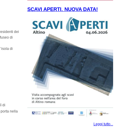
SCAVI APERTI. NUOVA DATA!
residenti dei
Museo di
isola di
ì di
 porta nella
Leggi tutto...
RIA DEL