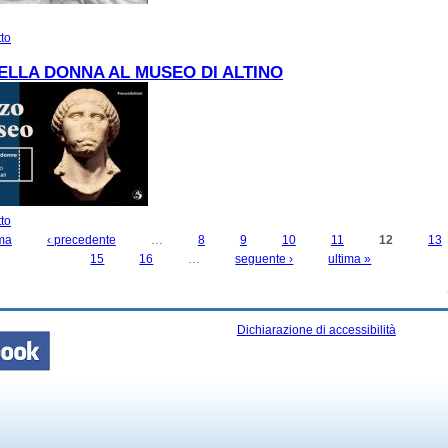
tto
su Altino fra le dita - Percorso tattile per persone con disabilità visiva
ELLA DONNA AL MUSEO DI ALTINO
tto
su FESTA DELLA DONNA AL MUSEO DI ALTINO
ima
‹ precedente
…
8
9
10
11
12
13
15
16
…
seguente ›
ultima »
Dichiarazione di accessibilità