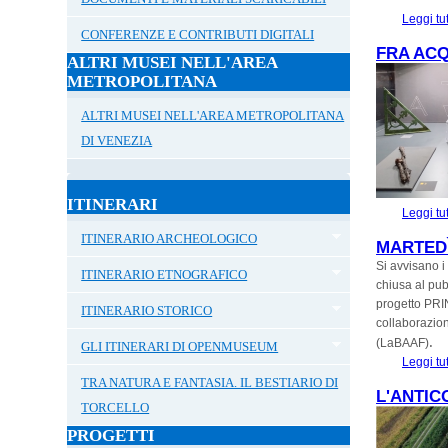
Leggi tu
CONFERENZE E CONTRIBUTI DIGITALI
FRA ACQ
ALTRI MUSEI NELL'AREA
METROPOLITANA
ALTRI MUSEI NELL'AREA METROPOLITANA
DI VENEZIA
ITINERARI
Leggi tu
ITINERARIO ARCHEOLOGICO
MARTEDÌ
Si avvisano i
ITINERARIO ETNOGRAFICO
chiusa al pub
progetto PRI
ITINERARIO STORICO
collaborazion
.
(LaBAAF)
GLI ITINERARI DI OPENMUSEUM
Leggi tu
TRA NATURA E FANTASIA. IL BESTIARIO DI
L'ANTIC
TORCELLO
PROGETTI