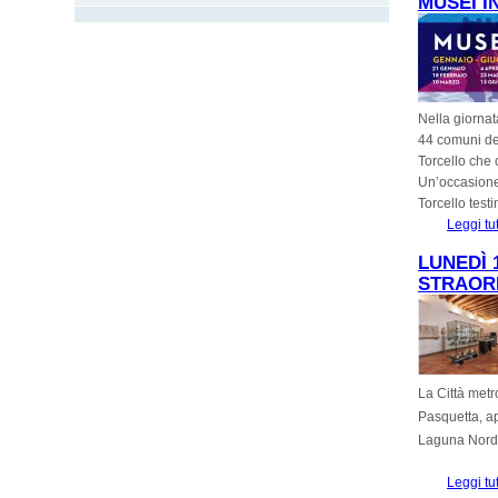
MUSEI I
Nella giornat
44 comuni del
Torcello che 
Un’occasione 
Torcello test
Leggi tu
LUNEDÌ 
STRAORD
La Città metr
Pasquetta, ap
Laguna Nord a
Leggi tu