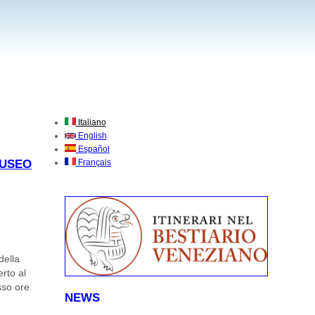
Italiano
English
Español
MUSEO
Français
della
erto al
sso ore
NEWS