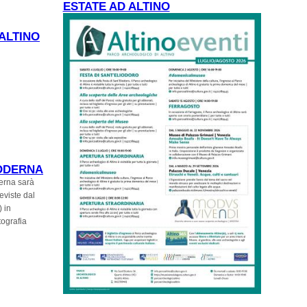
ESTATE AD ALTINO
 TORCELLO
 ALTINO
MODERNA
derna sarà
eviste dal
 in
tografia