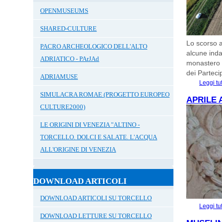
OPENMUSEUMS
SHARED-CULTURE
Lo scorso a
PACRO ARCHEOLOGICO DELL'ALTO
alcune inda
ADRIATICO - PArJAd
monastero d
dei Parteci
ADRIAMUSE
Leggi tu
SIMULACRA ROMAE (PROGETTO EUROPEO
APRILE 
CULTURE2000)
LE ORIGINI DI VENEZIA "ALTINO -
TORCELLO. DOLCI E SALATE. L'ACQUA
ALL'ORIGINE DI VENEZIA
DOWNLOAD ARTICOLI
DOWNLOAD ARTICOLI SU TORCELLO
Leggi tu
DOWNLOAD LETTURE SU TORCELLO