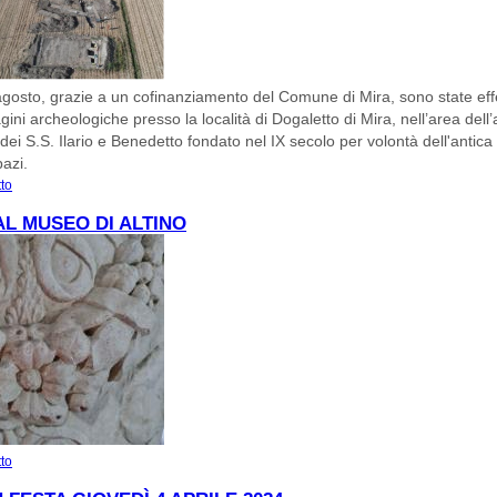
gosto, grazie a un cofinanziamento del Comune di Mira, sono state eff
gini archeologiche presso la località di Dogaletto di Mira, nell’area dell’
ei S.S. Ilario e Benedetto fondato nel IX secolo per volontà dell'antica 
pazi.
tto
su L'antico Monastero dei S.S. Ilario e Benedetto
AL MUSEO DI ALTINO
tto
su Aprile al Museo di Altino