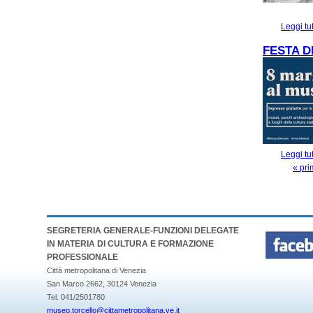
Leggi tu
FESTA D
Leggi tu
« pr
PAGINE
SEGRETERIA GENERALE-FUNZIONI DELEGATE
IN MATERIA DI CULTURA E FORMAZIONE
PROFESSIONALE
Città metropolitana di Venezia
San Marco 2662, 30124 Venezia
Tel. 041/2501780
museo.torcello@cittametropolitana.ve.it