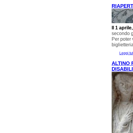
RIAPERT
Il 1 april
secondo gl
Per poter 
biglietteri
Leggi tu
ALTINO 
DISABIL