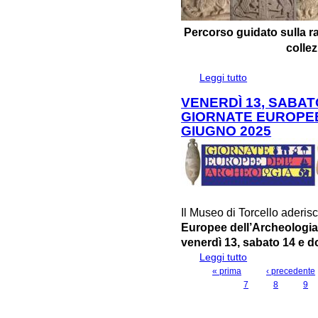
Percorso guidato sulla r
colle
Leggi tutto
su ARTNIGHTVENE
DI TORCELLO
VENERDÌ 13, SABAT
GIORNATE EUROPEE
GIUGNO 2025
Il Museo di Torcello aderi
Europee dell’Archeologi
venerdì 13, sabato 14 e 
Leggi tutto
su VENERDì 13, 
EUROPEE DELL'A
« prima
‹ precedente
PAGINE
7
8
9