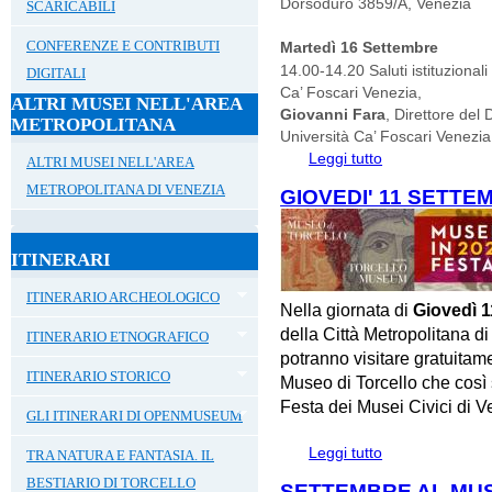
Dorsoduro 3859/A, Venezia
SCARICABILI
CONFERENZE E CONTRIBUTI
Martedì 16 Settembre
14.00-14.20 Saluti istituzional
DIGITALI
Ca’ Foscari Venezia,
ALTRI MUSEI NELL'AREA
Giovanni Fara
, Direttore del 
METROPOLITANA
Università Ca’ Foscari Venezia
Leggi tutto
su 16, 17, 18 
ALTRI MUSEI NELL'AREA
DELL'ARTE MEDI
METROPOLITANA DI VENEZIA
GIOVEDI' 11 SETTE
ITINERARI
ITINERARIO ARCHEOLOGICO
Nella giornata di
Giovedì 1
della Città Metropolitana d
ITINERARIO ETNOGRAFICO
potranno visitare gratuita
ITINERARIO STORICO
Museo di Torcello che così 
Festa dei Musei Civici di V
GLI ITINERARI DI OPENMUSEUM
Leggi tutto
su GIOVEDI' 11 
TRA NATURA E FANTASIA. IL
BESTIARIO DI TORCELLO
SETTEMBRE AL MUS