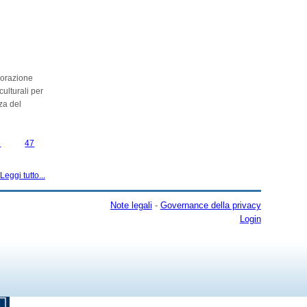
borazione
ulturali per
za del
6
47
Leggi tutto...
Note legali
-
Governance della privacy
Login