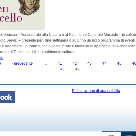
di Venezia – Assessorato alla Cultura e al Patrimonio Culturale Museale – in colla
lo Servizi – presenta per i fine settimana d’autunno un ricco programma di eventi c
e e avvicinare il pubblico, con diverse forme e modalità di approccio, alla conoscen
iale di Torcello e del suo patrimonio culturale.
tto
su OPEN TORCELLO. Un autunno di eventi al Museo Provinciale di Torcello
a
‹ precedente
…
41
42
43
44
45
4
48
49
Dichiarazione di accessibilità