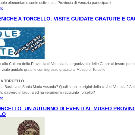
cuole elementari e centri estivi della Provincia di Venezia partecipanti:
tto
su Scuole Elementari e Centri Estivi della Provincia di Venezia in visita a Luglio
Torcello
NICHE A TORCELLO: VISITE GUIDATE GRATUITE E CA
 alla Cultura della Provincia di Venezia ha organizzato delle Cacce al tesoro per 
e visite guidate gratuite con ingresso gratuito al Museo di Torcello.
 A TORCELLO
la Basilica di Santa Maria Assunta? Quali sono le origini della città di Venezia? Attil
ato davvero in laguna ed ha veramente raggiunto Torcello?
tto
su Le domeniche a Torcello: Visite guidate gratuite e caccia al tesoro
RCELLO. UN AUTUNNO DI EVENTI AL MUSEO PROVINC
LO