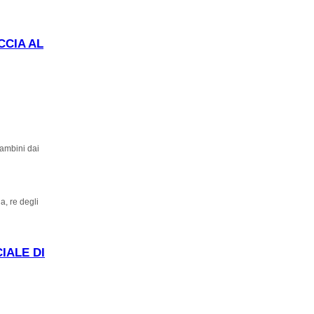
 al Museo di
CCIA AL
bambini dai
a, re degli
IALE DI