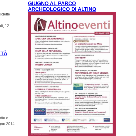
GIUGNO AL PARCO
ARCHEOLOGICO DI ALTINO
clette
dì, 12
ETÀ
rdia e
iugno 2014