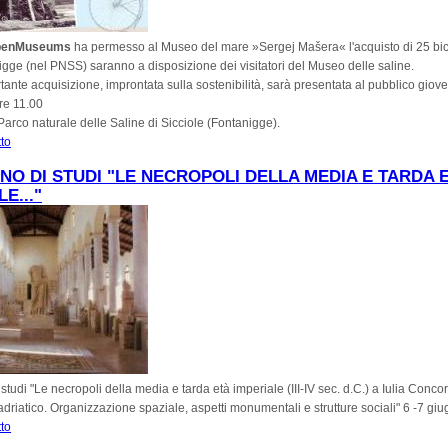
penMuseums
ha permesso al Museo del mare »Sergej Mašera« l'acquisto di 25 bici
gge (nel PNSS) saranno a disposizione dei visitatori del Museo delle saline.
ante acquisizione, improntata sulla sostenibilità, sarà presentata al pubblico giove
re 11.00
l Parco naturale delle Saline di Sicciole (Fontanigge).
tto
su Parco Naturale delle Saline di Sicciole (Fontanigge): E Noi in Bici!
O DI STUDI "LE NECROPOLI DELLA MEDIA E TARDA 
E..."
tudi "Le necropoli della media e tarda età imperiale (III-IV sec. d.C.) a Iulia Conco
oadriatico. Organizzazione spaziale, aspetti monumentali e strutture sociali" 6 -7 g
tto
su Convegno di studi "Le necropoli della media e tarda età imperiale..."