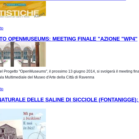
tto
su Statistiche Flash dedicate al Patrimonio Museale
TO OPENMUSEUMS: MEETING FINALE "AZIONE "WP4"
el Progetto "OpenMuseums", il prossimo 13 giugno 2014, si svolgerà il meeting fin
la Multimediale del Museo d'Arte della Città di Ravenna
tto
su Progetto OPENMUSEUMS: Meeting finale "Azione "WP4"
ATURALE DELLE SALINE DI SICCIOLE (FONTANIGGE):