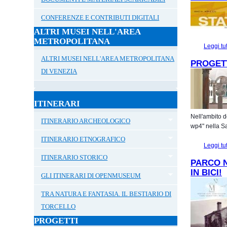
CONFERENZE E CONTRIBUTI DIGITALI
ALTRI MUSEI NELL'AREA
METROPOLITANA
Leggi tu
ALTRI MUSEI NELL'AREA METROPOLITANA
PROGET
DI VENEZIA
ITINERARI
Nell'ambito d
ITINERARIO ARCHEOLOGICO
wp4" nella Sa
ITINERARIO ETNOGRAFICO
Leggi tu
ITINERARIO STORICO
PARCO N
IN BICI!
GLI ITINERARI DI OPENMUSEUM
TRA NATURA E FANTASIA. IL BESTIARIO DI
TORCELLO
PROGETTI