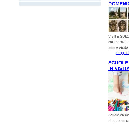
DOMENIC
VISITE GUI
collaborazio
anni
e
visite
Leggi tu
SCUOLE 
IN VISI
Scuole elemen
Progetto in c