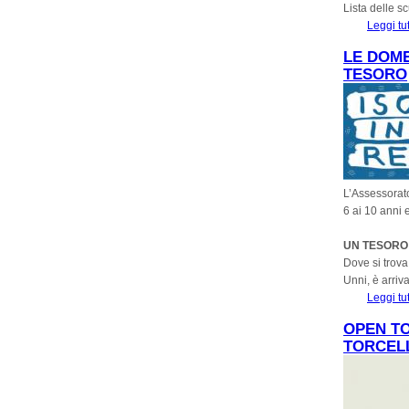
Lista delle s
Leggi tu
LE DOME
TESORO
L’Assessorato
6 ai 10 anni 
UN TESORO
Dove si trova 
Unni, è arriv
Leggi tu
OPEN TO
TORCEL