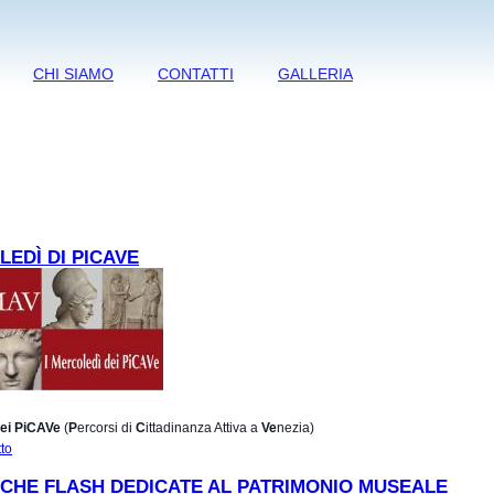
CHI SIAMO
CONTATTI
GALLERIA
LEDÌ DI PICAVE
dei PiCAVe
(
P
ercorsi di
C
ittadinanza Attiva a
Ve
nezia)
tto
su I Mercoledì di PICAVe
ICHE FLASH DEDICATE AL PATRIMONIO MUSEALE