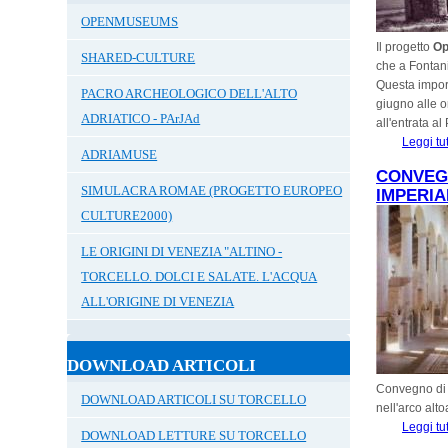
OPENMUSEUMS
Il progetto
O
SHARED-CULTURE
che a Fontani
Questa import
PACRO ARCHEOLOGICO DELL'ALTO
giugno alle o
ADRIATICO - PArJAd
all'entrata a
Leggi tu
ADRIAMUSE
CONVEGN
SIMULACRA ROMAE (PROGETTO EUROPEO
IMPERIAL
CULTURE2000)
LE ORIGINI DI VENEZIA "ALTINO -
TORCELLO. DOLCI E SALATE. L'ACQUA
ALL'ORIGINE DI VENEZIA
DOWNLOAD ARTICOLI
Convegno di s
DOWNLOAD ARTICOLI SU TORCELLO
nell'arco alt
Leggi tu
DOWNLOAD LETTURE SU TORCELLO