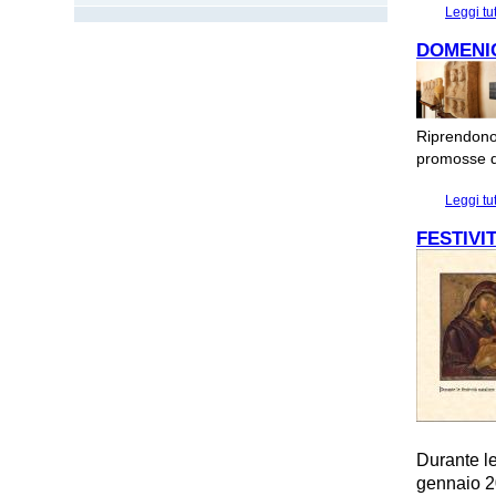
Leggi tu
DOMENIC
Riprendono 
promosse de
Leggi tu
FESTIVI
Durante le
gennaio 