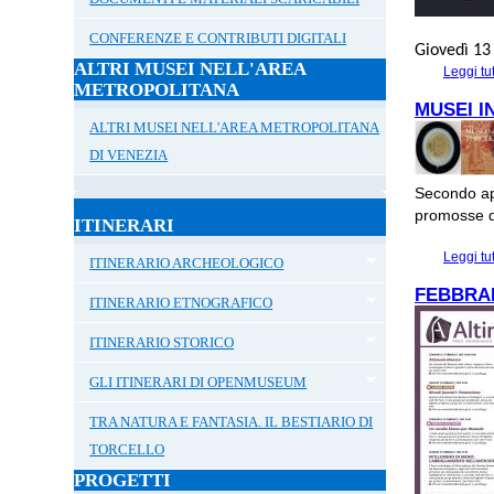
CONFERENZE E CONTRIBUTI DIGITALI
Giovedì 13
ALTRI MUSEI NELL'AREA
Leggi tu
METROPOLITANA
MUSEI I
ALTRI MUSEI NELL'AREA METROPOLITANA
DI VENEZIA
Secondo app
promosse de
ITINERARI
Leggi tu
ITINERARIO ARCHEOLOGICO
FEBBRAI
ITINERARIO ETNOGRAFICO
ITINERARIO STORICO
GLI ITINERARI DI OPENMUSEUM
TRA NATURA E FANTASIA. IL BESTIARIO DI
TORCELLO
PROGETTI