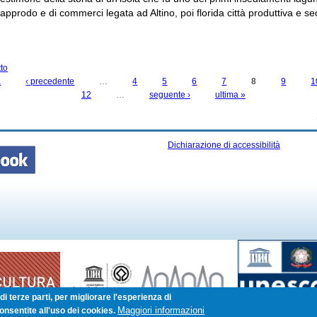
i approdo e di commerci legata ad Altino, poi florida città produttiva e s
tto
su 15 DICEMBRE. MUSEI IN FESTA
a
‹ precedente
…
4
5
6
7
8
9
1
12
…
seguente ›
ultima »
Dichiarazione di accessibilità
i terze parti, per migliorare l'esperienza di
Maggiori informazioni
onsentite all'uso dei cookies.