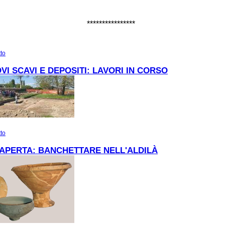
****************
tto
su Festività natalizie al Museo di Torcello
VI SCAVI E DEPOSITI: LAVORI IN CORSO
tto
su TRA NUOVI SCAVI E DEPOSITI: LAVORI IN CORSO
APERTA: BANCHETTARE NELL'ALDILÀ