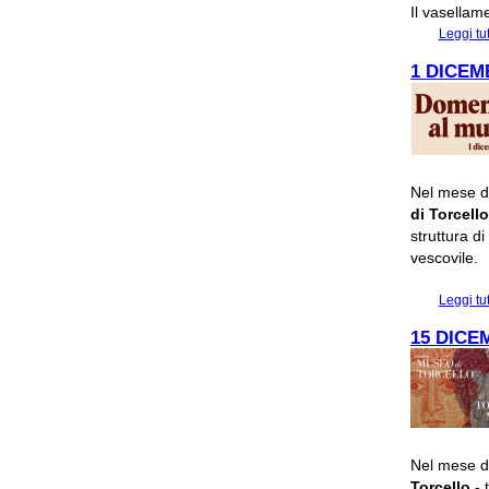
Il vasellam
Leggi tu
1 DICEM
Nel mese d
di Torcell
struttura d
vescovile.
Leggi tu
15 DICE
Nel mese d
Torcello
- 