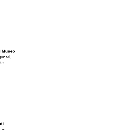
l
Museo
gunari,
ede
di
ari,