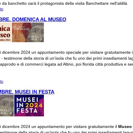
e da banchetto sarà il protagonista della visita
Banchettare nell’aldilà
.
tto
su #Altinoaperta: Banchettare nell'aldilà
BRE. DOMENICA AL MUSEO
i dicembre 2024 un appuntamento speciale per visitare gratuitamente i
o
- testimone della storia di un’isola che fu uno dei primi insediamenti la
i approdo e di commerci legata ad Altino, poi florida città produttiva e s
tto
su 1 DICEMBRE. DOMENICA AL MUSEO
MBRE. MUSEI IN FESTA
i dicembre 2024 un appuntamento per visitare gratuitamente il
Museo 
testimone della storia di un’isola che fu uno dei primi insediamenti lagun