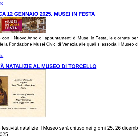
tto
su Presentazione volume "Itinerari nel bestiario veneziano"
A 12 GENNAIO 2025. MUSEI IN FESTA
con il Nuovo Anno gli appuntamenti di Musei in Festa, le giornate per 
lla Fondazione Musei Civici di Venezia alle quali si associa il Museo di
tto
su DOMENICA 12 GENNAIO 2025. MUSEI IN FESTA
TÀ NATALIZIE AL MUSEO DI TORCELLO
 festività natalizie il Museo sarà chiuso nei giorni 25, 26 dicemb
2025