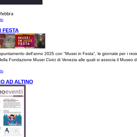
 febbra
tto
su #Altinoaperta-Rituali funerari: L'inumazione
N FESTA
untamento dell’anno 2025 con “Musei in Festa”, le giornate per i resi
lla Fondazione Musei Civici di Venezia alle quali si associa il Museo di
tto
su MUSEI IN FESTA
O AD ALTINO