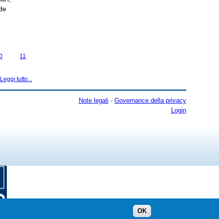
ede
0
11
Leggi tutto...
Note legali
-
Governance della privacy
Login
OK