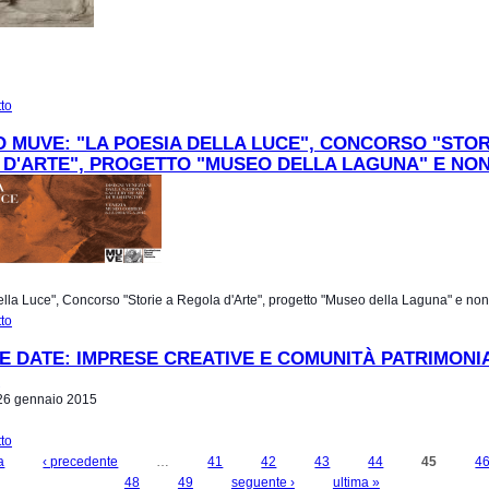
tto
su Sabato al Museo Archeologico Nazionale di Venezia (Visite guidate gratuite)
 MUVE: "LA POESIA DELLA LUCE", CONCORSO "STOR
D'ARTE", PROGETTO "MUSEO DELLA LAGUNA" E NON
lla Luce", Concorso "Storie a Regola d'Arte", progetto "Museo della Laguna" e non
tto
su Gennaio MUVE: "La Poesia della Luce", Concorso "Storie a Regola d'Arte", pr
"Museo della Laguna" e non solo.
E DATE: IMPRESE CREATIVE E COMUNITÀ PATRIMONIA
A
26 gennaio 2015
tto
su SAVE THE DATE: Imprese creative e comunità patrimoniali a Venezia
a
‹ precedente
…
41
42
43
44
45
4
48
49
seguente ›
ultima »