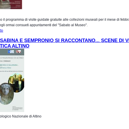
o il programma di visite guidate gratuite alle collezioni museali per il mese di febbr
egli ormai consueti appuntamenti del "Sabato al Museo".
tto
su Sabato al Museo Archeologico Nazionale di Venezia (Visite guidate gratuite)
2015
 SABINA E SEMPRONIO SI RACCONTANO... SCENE DI V
TICA ALTINO
logico Nazionale di Altino