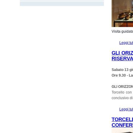
Visita guidat
Leggi tu
GLI ORI
RISERVA
Sabato 13 g
Ore 9.30 - L
GLI ORIZZO
Torcello con
conclusivo di 
Leggi tu
TORCELL
CONFERE