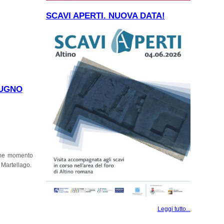
SCAVI APERTI. NUOVA DATA!
IUGNO
come momento
i Martellago.
osi)
Leggi tutto...