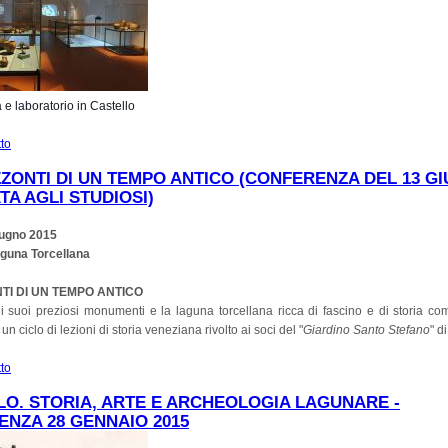
a e laboratorio in Castello
tto
su Progetto OpenMuseums: Visita guidata e laboratorio al Castello di Udine
ZZONTI DI UN TEMPO ANTICO (CONFERENZA DEL 13 G
TA AGLI STUDIOSI)
iugno
2015
aguna Torcellana
NTI DI UN TEMPO ANTICO
 i suoi preziosi monumenti e la laguna torcellana ricca di fascino e di storia 
un ciclo di lezioni di storia veneziana rivolto ai soci del "
Giardino Santo Stefano
" d
tto
su Gli orizzonti di un tempo antico (Conferenza del 13 giugno riservata agli studi
O. STORIA, ARTE E ARCHEOLOGIA LAGUNARE -
NZA 28 GENNAIO 2015