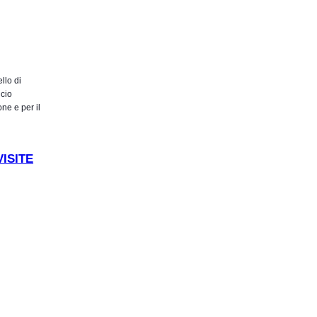
llo di
icio
ne e per il
a del
ISITE