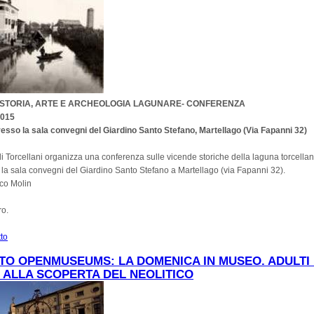
 STORIA, ARTE E ARCHEOLOGIA LAGUNARE- CONFERENZA
2015
resso la sala convegni del Giardino Santo Stefano, Martellago (Via Fapanni 32)
di Torcellani organizza una conferenza sulle vicende storiche della laguna torcellan
la sala convegni del Giardino Santo Stefano a Martellago (via Fapanni 32).
co Molin
ro.
tto
su Torcello. Storia, Arte e Archeologia Lagunare - Conferenza 28 gennaio 2015
O OPENMUSEUMS: LA DOMENICA IN MUSEO. ADULTI 
 ALLA SCOPERTA DEL NEOLITICO