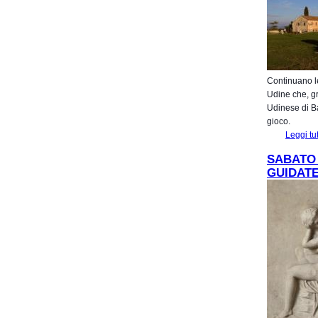
Continuano le
Udine che, gr
Udinese di Ba
gioco.
Leggi tu
SABATO 
GUIDATE