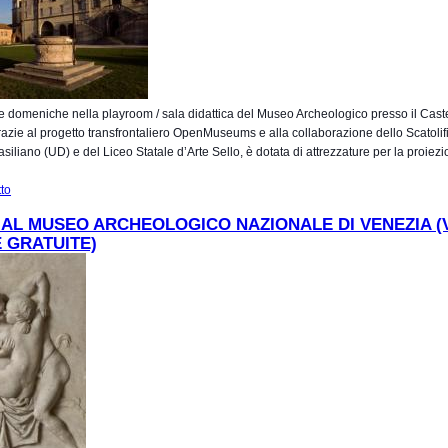
 domeniche nella playroom / sala didattica del Museo Archeologico presso il Caste
azie al progetto transfrontaliero OpenMuseums e alla collaborazione dello Scatolif
siliano (UD) e del Liceo Statale d’Arte Sello, è dotata di attrezzature per la proiezio
tto
su Progetto Openmuseums: La domenica in museo. Adulti e bambini alla scopert
Neolitico
AL MUSEO ARCHEOLOGICO NAZIONALE DI VENEZIA (V
 GRATUITE)