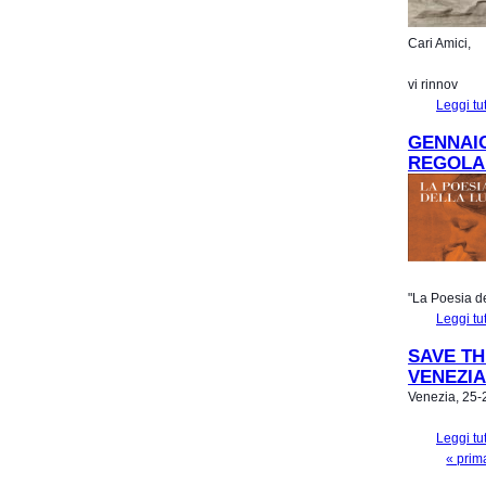
Cari Amici,
vi rinnov
Leggi tu
GENNAIO
REGOLA 
"La Poesia de
Leggi tu
SAVE TH
VENEZI
Venezia, 25-
Leggi tu
« prim
PAGINE