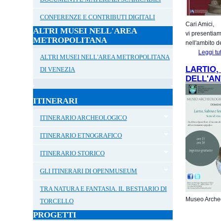
CONFERENZE E CONTRIBUTI DIGITALI
Cari Amici,
ALTRI MUSEI NELL'AREA
vi presentiam
METROPOLITANA
nell'ambito d
Leggi tu
ALTRI MUSEI NELL'AREA METROPOLITANA
LARTIO,
DI VENEZIA
DELL'AN
ITINERARI
ITINERARIO ARCHEOLOGICO
ITINERARIO ETNOGRAFICO
ITINERARIO STORICO
GLI ITINERARI DI OPENMUSEUM
TRA NATURA E FANTASIA. IL BESTIARIO DI
Museo Archeo
TORCELLO
PROGETTI