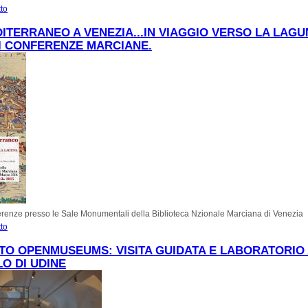
tto
su Lartio, Sabina e Sempronio si raccontano... scene di vita dell'antica Altino
ITERRANEO A VENEZIA...IN VIAGGIO VERSO LA LAGU
I CONFERENZE MARCIANE.
ferenze presso le Sale Monumentali della Biblioteca Nzionale Marciana di Venezia
tto
su Dal Mediterraneo a Venezia...in viaggio verso la laguna: ciclo di conferenze 
O OPENMUSEUMS: VISITA GUIDATA E LABORATORIO
O DI UDINE