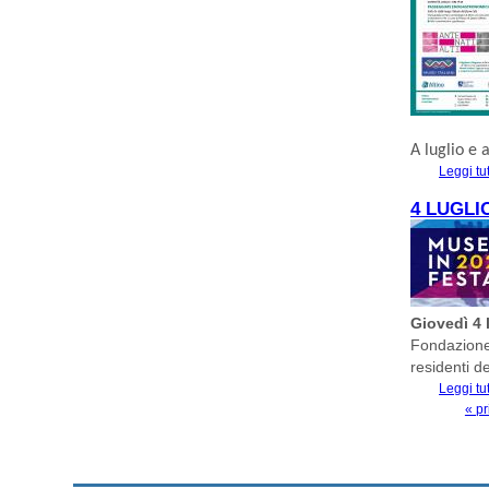
A luglio e 
Leggi tu
4 LUGLI
Giovedì 4 
Fondazione 
residenti d
Leggi tu
« p
PAGINE