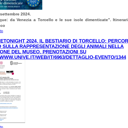
 settembre 2024.
que: da Venezia a Torcello e le sue isole dimenticate”.
Itinera
ico
tto
su 28 settembre. Giornate Europee del Patrimonio GEP. “Patrimonio in cammino
ETONIGHT 2024, IL BESTIARIO DI TORCELLO: PERCO
 SULLA RAPPRESENTAZIONE DEGLI ANIMALI NELLA
ONE DEL MUSEO. PRENOTAZIONI SU
/WWW.UNIVE.IT/WEB/IT/6963/DETTAGLIO-EVENTO/1344
tto
su PER VENETONIGHT 2024, IL BESTIARIO DI TORCELLO: PERCORSO GUID