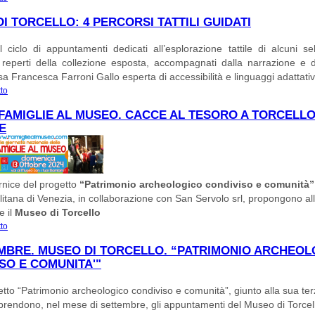
RAPPRESENTAZIONE DEGLI ANIMALI NELLA COLLEZIONE DEL MUSEO. PR
I TORCELLO: 4 PERCORSI TATTILI GUIDATI
SU https://www.unive.it/web/it/6963/dettaglio-evento/1344
 ciclo di appuntamenti dedicati all’esplorazione tattile di alcuni se
vi reperti della collezione esposta, accompagnati dalla narrazione e 
ssa Francesca Farroni Gallo esperta di accessibilità e linguaggi adattativ
tto
su MUSEO DI TORCELLO: 4 PERCORSI TATTILI GUIDATI
FAMIGLIE AL MUSEO. CACCE AL TESORO A TORCELLO.
E
rnice del progetto
“Patrimonio archeologico condiviso e comunità”
itana di Venezia, in collaborazione con San Servolo srl, propongono all
e il
Museo di Torcello
tto
su F@MU - FAMIGLIE AL MUSEO. CACCE AL TESORO A TORCELLO. 6 E 13 
MBRE. MUSEO DI TORCELLO. “PATRIMONIO ARCHEO
SO E COMUNITA'"
etto “Patrimonio archeologico condiviso e comunità”, giunto alla sua te
iprendono, nel mese di settembre, gli appuntamenti del Museo di Torcel