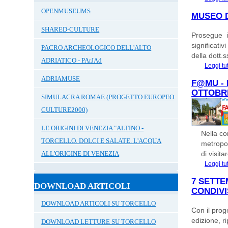
OPENMUSEUMS
MUSEO D
SHARED-CULTURE
Prosegue il
significati
PACRO ARCHEOLOGICO DELL'ALTO
della dott.
ADRIATICO - PArJAd
Leggi tu
ADRIAMUSE
F@MU - 
OTTOBR
SIMULACRA ROMAE (PROGETTO EUROPEO
CULTURE2000)
LE ORIGINI DI VENEZIA "ALTINO -
Nella co
TORCELLO. DOLCI E SALATE. L'ACQUA
metropol
ALL'ORIGINE DI VENEZIA
di visitar
Leggi tu
7 SETTE
DOWNLOAD ARTICOLI
CONDIVI
DOWNLOAD ARTICOLI SU TORCELLO
Con il prog
edizione, r
DOWNLOAD LETTURE SU TORCELLO