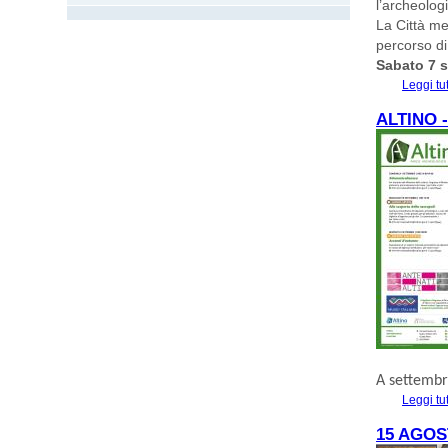
l’archeolog
La Città me
percorso di 
Sabato 7 s
Leggi tu
ALTINO 
A settembr
Leggi tu
15 AGO