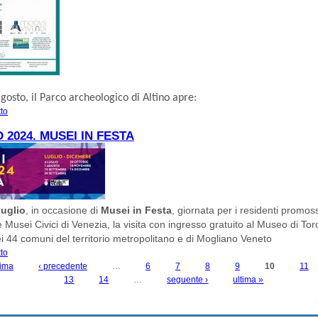
agosto, il
Parco archeologico di Altino
apre:
tto
su LUGLIO ED AGOSTO AL MUSEO DI ALTINO
O 2024. MUSEI IN FESTA
luglio
, in occasione di
Musei in Festa
, giornata per i residenti promos
Musei Civici di Venezia, la visita con ingresso gratuito al Museo di Torc
ei 44 comuni del territorio metropolitano e di Mogliano Veneto
tto
su 4 LUGLIO 2024. MUSEI IN FESTA
rima
‹ precedente
…
6
7
8
9
10
11
13
14
…
seguente ›
ultima »