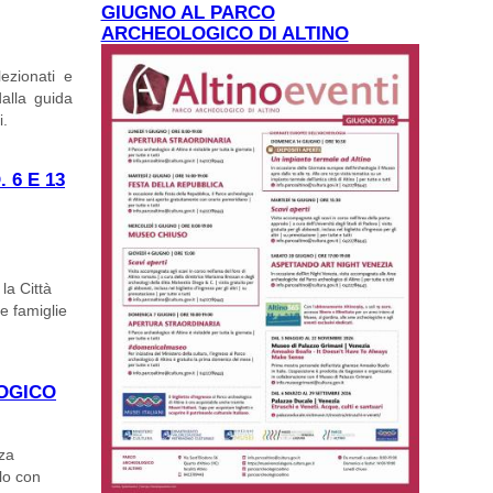
GIUGNO AL PARCO
ENOTAZIONI
ARCHEOLOGICO DI ALTINO
lezionati e
dalla guida
i.
 6 E 13
la Città
e famiglie
OTTOBRE
LOGICO
rza
lo con