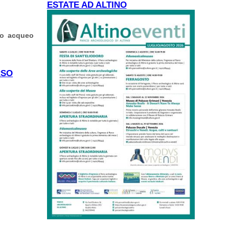
ESTATE AD ALTINO
rio acqueo
"
RSO
ATO SULLA