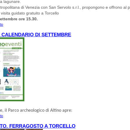
ia lagunare.
tropolitana di Venezia con San Servolo s.r.l., propongono e offrono al 
visita guidato gratuito a Torcello
ettembre ore 15.30.
tto
su 7 SETTEMBRE. MUSEO DI TORCELLO. “PATRIMONIO ARCHEOLOGICO CO
COMUNITA'"
- CALENDARIO DI SETTEMBRE
e, il
Parco archeologico di Altino
apre:
tto
su ALTINO - CALENDARIO DI SETTEMBRE
STO. FERRAGOSTO A TORCELLO