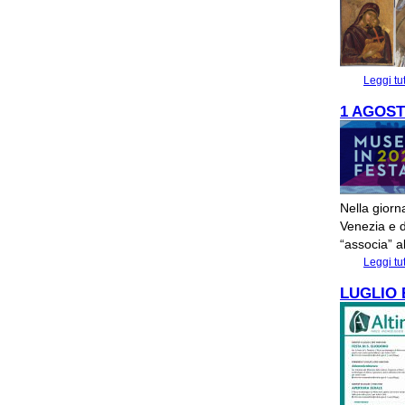
Leggi tu
1 AGOST
Nella giorn
Venezia e d
“associa” a
Leggi tu
LUGLIO 