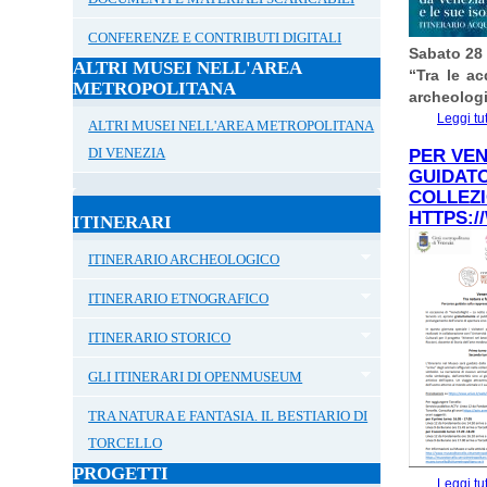
CONFERENZE E CONTRIBUTI DIGITALI
Sabato 28
ALTRI MUSEI NELL'AREA
“Tra le ac
METROPOLITANA
archeolog
Leggi tu
ALTRI MUSEI NELL'AREA METROPOLITANA
DI VENEZIA
PER VEN
GUIDATO
COLLEZI
HTTPS:/
ITINERARI
ITINERARIO ARCHEOLOGICO
ITINERARIO ETNOGRAFICO
ITINERARIO STORICO
GLI ITINERARI DI OPENMUSEUM
TRA NATURA E FANTASIA. IL BESTIARIO DI
TORCELLO
PROGETTI
Leggi tu