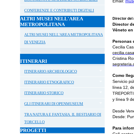
Email:
muse
CONFERENZE E CONTRIBUTI DIGITALI
ALTRI MUSEI NELL'AREA
Director del
METROPOLITANA
Director d
Véneto en 
ALTRI MUSEI NELL'AREA METROPOLITANA
Personas 
DI VENEZIA
Cecilia Cas
cecilia.cas
Cristina R
ITINERARI
segreteria.
ITINERARIO ARCHEOLOGICO
Como lleg
Servicio pú
ITINERARIO ETNOGRAFICO
línea 12,
ITINERARIO STORICO
TREPORTI 
y línea 9 d
GLI ITINERARI DI OPENMUSEUM
Desde Vene
TRA NATURA E FANTASIA. IL BESTIARIO DI
Desde: Punt
TORCELLO
Para infor
PROGETTI