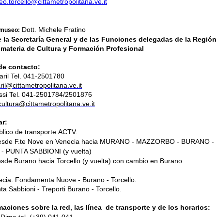
o.torcello@cittametropolitana.ve.it
Dott. Michele Fratino
 museo:
e la Secretar
ía General y de las Funciones delegadas de la Región
materia de Cultura y Formación Profesional
de contacto:
aril Tel. 041-2501780
aril@cittametropolitana.ve.it
ossi Tel. 041-2501784/2501876
cultura@cittametropolitana.ve.it
ar:
blico de transporte
ACTV
:
 desde F.te Nove en Venecia hacia MURANO - MAZZORBO - BURANO -
- PUNTA SABBIONI (y vuelta)
esde Burano hacia Torcello (y vuelta) con cambio en Burano
cia: Fondamenta Nuove - Burano - Torcello.
a Sabbioni - Treporti Burano - Torcello.
maciones sobre la red, las línea de transporte y de los horarios: