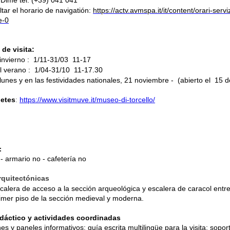
 Dime tel. (+39) 041 041
tar el horario de
navigati
ó
n
:
https://actv.avmspa.it/it/content/orari-servi
e-0
de visita:
 invierno : 1/11-31/03 11-17
el verano : 1/04-31/10 11-17.30
lunes y en las festividades nationales, 21 noviembre - (abierto el 15 
letes
:
https://www.visitmuve.it/museo-di-torcello/
:
 - armario no - cafetería no
rquitectónicas
alera de acceso a la sección arqueológica y escalera de caracol entre
rimer piso de la sección medieval y moderna.
idáctico y actividades coordinadas
es y paneles informativos; guía escrita multilingüe para la visita; sopor