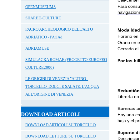
Call-center
Para consul
OPENMUSEUMS
navigazion
SHARED-CULTURE
PACRO ARCHEOLOGICO DELL'ALTO
Modalidad 
Horario en
ADRIATICO - PArJAd
Orario en 
ADRIAMUSE
Cerrado el 
SIMULACRA ROMAE (PROGETTO EUROPEO
Por los bil
CULTURE2000)
LE ORIGINI DI VENEZIA "ALTINO -
TORCELLO. DOLCI E SALATE. L'ACQUA
Reductión
ALL'ORIGINE DI VENEZIA
Librería no
Barreras a
DOWNLOAD ARTICOLI
Hay una esc
baja y el p
DOWNLOAD ARTICOLI SU TORCELLO
Suporte
d
DOWNLOAD LETTURE SU TORCELLO
Descripcion