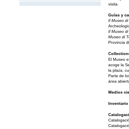
visita.
Guías y c
Il Museo di
Archeologic
Il Museo di
Museo di T
Provincia 
Collection
El Museo
e
acoge
la
Se
la plaza, c
Parte de lo
área abiert
Medios cie
Inventari
Catalogac
Catalogaci
Catalogaci