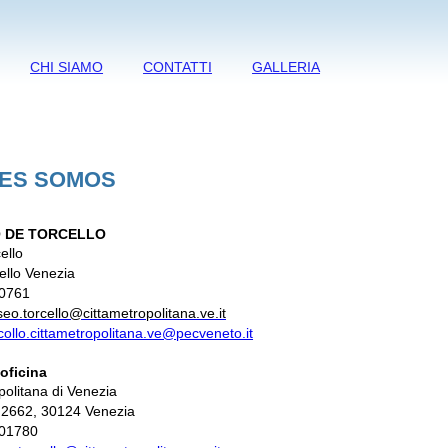
CHI SIAMO
CONTATTI
GALLERIA
NES SOMOS
 DE TORCELLO
ello
ello Venezia
30761
eo.torcello@cittametropolitana.ve.it
collo.cittametropolitana.ve@pecveneto.it
 oficina
politana di Venezia
2662, 30124 Venezia
501780