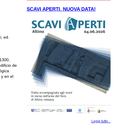
SCAVI APERTI. NUOVA DATA!
e
i, ed.
 1300,
dificio de
ógica
.
 y en el
Leggi tutto...