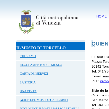
HOME
QUIE
IL MUSEO DI TORCELLO
CHI SIAMO
EL MUSEO
Piazza Torc
REGOLAMENTO DEL MUSEO
30142 Torc
Tel. 041/7
CARTA DEI SERVIZI
E-mail:
mus
PEC:
proto
LA STORIA
Sitio de la
UNA VISITA
Città metro
GUIDE DEL MUSEO SCARICABILI
San Marco 
Tel. 041/2
DOCUMENTI E MATERIALI SCARICABILI