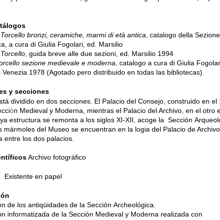
atálogos
 Torcello bronzi, ceramiche, marmi di età antica
, catalogo della Sezion
a, a cura di Giulia Fogolari, ed. Marsilio
 Torcello
, guida breve alle due sezioni, ed. Marsilio 1994
orcello sezione medievale e moderna
, catalogo a cura di Giulia Fogolar
di Venezia 1978
(
Agotado pero distribuido en todas las bibliotecas
).
es y secciones
stá dividido en dos secciones.
El Palacio del Consej
o, construido en el
cci
ó
n
Medie
val y Moderna, mientras el Palacio del Archivo, en el otro e
uya estructura se remonta a los siglos XI-XII, acoge la
Sección Arqueol
s mármoles del Museo se encuentran en la logia del Palacio de Archivo
a entre los dos palacios.
ntíficos
Archivo fotográfico
o
Existente en papel
ión
ón
de los antiq
ü
idades de la Secci
ón
Archeológica.
ón
informatizada de la
Secci
ón
Medieval y Moderna realizada con