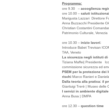
Programma:
ore 9.30 –
accoglienza regi
ore 10.00 –
saluti istituzional
Marigusta Lazzari Direttore F
Anna Buzzacchi Presidente O
Christian Costantini Comandan
Patrimonio Culturale, Venezia
ore 10.30 –
inizio lavori:
Introduce Babet Trevisan ICO
TAA, Veneto
La sicurezza negli istituti di
Tiziana Maffei| Presidente Ico
commissione sicurezza ed e
PSEM per la protezione dei l
rischi
Marco Ranieri e Danie
Dalla teoria alla pratica: il 
Gianluigi Trerè | Museo delle
I servizi in ambiente digitale
Anna Busa | DMPA
ore 12.30 –
question time