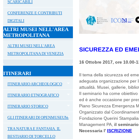
SCARICABILI
CONFERENZE E CONTRIBUTI
DIGITALI
ALTRI MUSEI NELL'AREA
METROPOLITANA
ALTRI MUSEI NELL'AREA
SICUREZZA ED EME
METROPOLITANA DI VENEZIA
16 Ottobre 2017, ore 10.00-1
ITINERARI
Il tema della sicurezza ed em
adeguata organizzazione per la
ITINERARIO ARCHEOLOGICO
attualità. Musei, gallerie, bibl
Il seminario ha come obiettivo 
ITINERARIO ETNOGRAFICO
ed è anche occasione per pre
Piano Sicurezza Emergenza M
ITINERARIO STORICO
Organizzato dal Coordinamento
GLI ITINERARI DI OPENMUSEUM
Fondazione Querini Stampalia,
Management PA,
il seminario
TRA NATURA E FANTASIA. IL
Necessaria l'
ISCRIZIONE
BESTIARIO DI TORCELLO