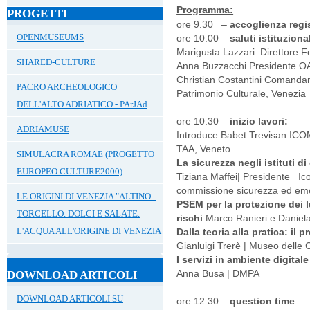
Programma:
PROGETTI
ore 9.30 –
accoglienza regi
OPENMUSEUMS
ore 10.00 –
saluti istituzional
Marigusta Lazzari Direttore F
SHARED-CULTURE
Anna Buzzacchi Presidente O
Christian Costantini Comandan
PACRO ARCHEOLOGICO
Patrimonio Culturale, Venezia
DELL'ALTO ADRIATICO - PArJAd
ore 10.30 –
inizio lavori:
ADRIAMUSE
Introduce Babet Trevisan ICO
TAA, Veneto
SIMULACRA ROMAE (PROGETTO
La sicurezza negli istituti di
EUROPEO CULTURE2000)
Tiziana Maffei| Presidente Ico
commissione sicurezza ed e
LE ORIGINI DI VENEZIA "ALTINO -
PSEM per la protezione dei l
TORCELLO. DOLCI E SALATE.
rischi
Marco Ranieri e Danie
L'ACQUA ALL'ORIGINE DI VENEZIA
Dalla teoria alla pratica: il 
Gianluigi Trerè | Museo delle
I servizi in ambiente digitale
Anna Busa | DMPA
DOWNLOAD ARTICOLI
DOWNLOAD ARTICOLI SU
ore 12.30 –
question time