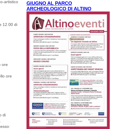
co-artistico
GIUGNO AL PARCO
o
ARCHEOLOGICO DI ALTINO
e 12.00 di
o ore
llo ore
o di
.
cesso: