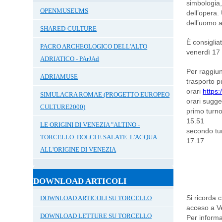
simbologia, 
OPENMUSEUMS
dell’opera.
dell’uomo a
SHARED-CULTURE
È consiglia
PACRO ARCHEOLOGICO DELL'ALTO
venerdì 17
ADRIATICO - PArJAd
Per raggiun
ADRIAMUSE
trasporto 
orari
https:
SIMULACRA ROMAE (PROGETTO EUROPEO
orari sugger
CULTURE2000)
primo turno
15.51
LE ORIGINI DI VENEZIA "ALTINO -
secondo tur
TORCELLO. DOLCI E SALATE. L'ACQUA
17.17
ALL'ORIGINE DI VENEZIA
DOWNLOAD ARTICOLI
Si ricorda 
DOWNLOAD ARTICOLI SU TORCELLO
acceso a Ve
DOWNLOAD LETTURE SU TORCELLO
Per informa