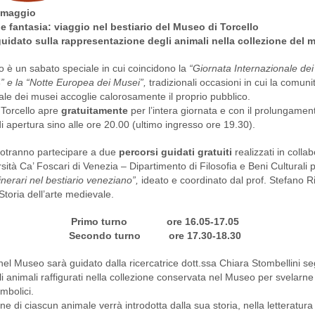
 maggio
 e fantasia: viaggio nel bestiario del Museo di Torcello
uidato sulla rappresentazione degli animali nella collezione del
o è un sabato speciale in cui coincidono la
“Giornata Internazionale de
” e la
“Notte Europea dei Musei”,
tradizionali occasioni in cui la comuni
ale dei musei accoglie calorosamente il proprio pubblico.
 Torcello apre
gratuitamente
per l’intera giornata e con il prolungamen
 di apertura sino alle ore 20.00 (ultimo ingresso ore 19.30).
i potranno partecipare a due
percorsi guidati gratuiti
realizzati in colla
sità Ca’ Foscari di Venezia – Dipartimento di Filosofia e Beni Culturali p
tinerari nel bestiario veneziano”,
ideato e coordinato dal prof. Stefano Ri
Storia dell’arte medievale.
Primo turno ore 16.05-17.05
Secondo turno ore 17.30-18.30
o nel Museo sarà guidato dalla ricercatrice dott.ssa Chiara Stombellini s
i animali raffigurati nella collezione conservata nel Museo per svelarne 
imbolici.
ne di ciascun animale verrà introdotta dalla sua storia, nella letteratura