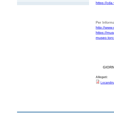
https://cda.
Per Informa
http://www.
https://muse
museo.torce
GIORN
Allegati:
Locandin