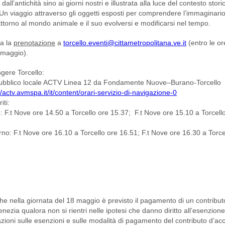
dall’antichità sino ai giorni nostri e illustrata alla luce del contesto stori
 Un viaggio attraverso gli oggetti esposti per comprendere l’immaginari
ttorno al mondo animale e il suo evolversi e modificarsi nel tempo.
ta la
prenotazione
a
torcello.eventi@cittametropolitana.ve.it
(entro le or
 maggio).
gere Torcello:
pubblico locale ACTV Linea 12 da Fondamente Nuove–Burano-Torcello
//actv.avmspa.it/it/content/orari-servizio-di-navigazione-0
iti:
: F.t Nove ore 14.50 a Torcello ore 15.37; F.t Nove ore 15.10 a Torcell
no: F.t Nove ore 16.10 a Torcello ore 16.51; F.t Nove ore 16.30 a Torce
che nella giornata del 18 maggio è previsto il pagamento di un contribut
nezia qualora non si rientri nelle ipotesi che danno diritto all’esenzione
zioni sulle esenzioni e sulle modalità di pagamento del contributo d’ac