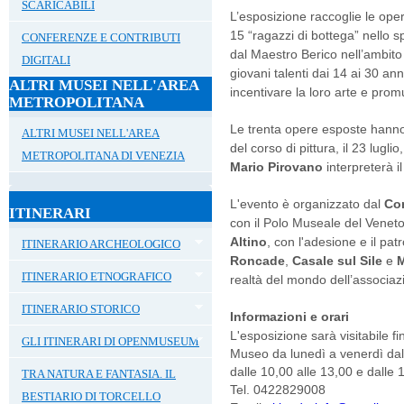
SCARICABILI
L’esposizione raccoglie le ope
15 “ragazzi di bottega” nello 
CONFERENZE E CONTRIBUTI
dal Maestro Berico nell’ambito 
DIGITALI
giovani talenti dai 14 ai 30 an
ALTRI MUSEI NELL'AREA
incentivare la loro arte e pro
METROPOLITANA
Le trenta opere esposte han
ALTRI MUSEI NELL'AREA
del corso di pittura, il 23 luglio
METROPOLITANA DI VENEZIA
Mario Pirovano
interpreterà 
L'evento è organizzato dal
Com
ITINERARI
con il Polo Museale del Veneto
Altino
, con l'adesione e il pat
ITINERARIO ARCHEOLOGICO
Roncade
,
Casale sul Sile
e
ITINERARIO ETNOGRAFICO
realtà del mondo dell’associazi
ITINERARIO STORICO
Informazioni e orari
L'esposizione sarà visitabile f
GLI ITINERARI DI OPENMUSEUM
Museo da lunedì a venerdì dal
dalle 10,00 alle 13,00 e dalle 
TRA NATURA E FANTASIA. IL
Tel. 0422829008
BESTIARIO DI TORCELLO