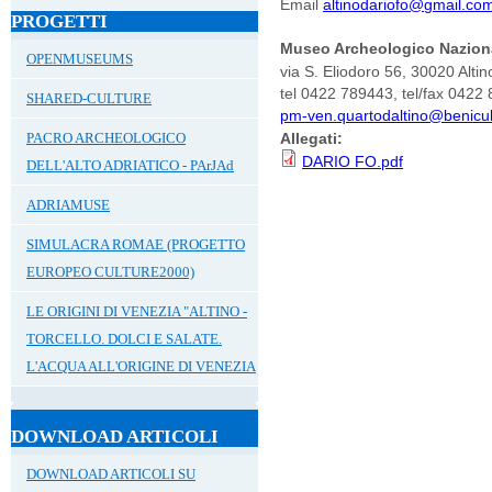
Email
altinodariofo@gmail.co
PROGETTI
Museo Archeologico Naziona
OPENMUSEUMS
via S. Eliodoro 56, 30020 Altin
tel 0422 789443, tel/fax 0422
SHARED-CULTURE
pm-ven.quartodaltino@benicultu
PACRO ARCHEOLOGICO
Allegati:
DARIO FO.pdf
DELL'ALTO ADRIATICO - PArJAd
ADRIAMUSE
SIMULACRA ROMAE (PROGETTO
EUROPEO CULTURE2000)
LE ORIGINI DI VENEZIA "ALTINO -
TORCELLO. DOLCI E SALATE.
L'ACQUA ALL'ORIGINE DI VENEZIA
DOWNLOAD ARTICOLI
DOWNLOAD ARTICOLI SU