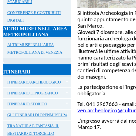
SCARICABILI
CONFERENZE E CONTRIBUTI
Si intitola
Archeologia in
quinto appuntamento del 
DIGITALI
San Marco.
ALTRI MUSEI NELL'AREA
Giovedì 7 dicembre
, alle
METROPOLITANA
funzionaria archeologa d
belle arti e paesaggio pe
ALTRI MUSEI NELL'AREA
illustrerà le ultime attivi
METROPOLITANA DI VENEZIA
hanno caratterizzato la Pi
primi risultati degli scav
cantieri di competenza de
ITINERARI
dei masegni.
ITINERARIO ARCHEOLOGICO
La partecipazione e l’ing
ITINERARIO ETNOGRAFICO
obbligatoria
Tel. 041 2967663 - email
ITINERARIO STORICO
ven.archeologico@cultura
GLI ITINERARI DI OPENMUSEUM
L’ingresso avverrà dal nos
TRA NATURA E FANTASIA. IL
Marco 17.
BESTIARIO DI TORCELLO