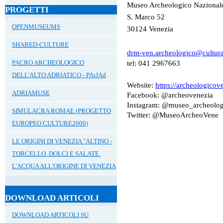
Museo Archeologico Nazionale
PROGETTI
S. Marco 52
OPENMUSEUMS
30124 Venezia
SHARED-CULTURE
drm-ven.archeologico@cultura
PACRO ARCHEOLOGICO
tel: 041 2967663
DELL'ALTO ADRIATICO - PArJAd
Website:
https://archeologicove
ADRIAMUSE
Facebook: @archeovenezia
Instagram: @museo_archeolog
SIMULACRA ROMAE (PROGETTO
Twitter: @MuseoArcheoVene
EUROPEO CULTURE2000)
LE ORIGINI DI VENEZIA "ALTINO -
TORCELLO. DOLCI E SALATE.
L'ACQUA ALL'ORIGINE DI VENEZIA
DOWNLOAD ARTICOLI
DOWNLOAD ARTICOLI SU