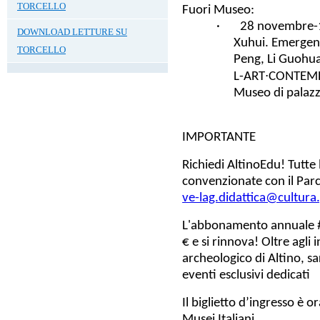
TORCELLO
Fuori Museo:
·
28 novembre-1
DOWNLOAD LETTURE SU
Xuhui. Emergenc
TORCELLO
Peng, Li Guohua
L-ART∙CONTEMP
Museo di palazz
IMPORTANTE
Richiedi
AltinoEdu
! Tutte
convenzionate con il Parc
ve-lag.didattica@cultura.
L'
abbonamento annuale 
€
e si rinnova! Oltre agli i
archeologico di Altino, sar
eventi esclusivi dedicati
Il
biglietto d’ingresso
è o
Musei Italiani