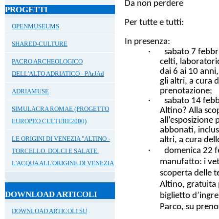
Da non perdere
PROGETTI
Per tutte e tutti:
OPENMUSEUMS
In presenza:
SHARED-CULTURE
·
sabato 7 febbr
celti
, laborator
PACRO ARCHEOLOGICO
dai 6 ai 10 anni,
DELL'ALTO ADRIATICO - PArJAd
gli altri, a cura
prenotazione
;
ADRIAMUSE
·
sabato 14 feb
SIMULACRA ROMAE (PROGETTO
Altino? Alla sc
all’esposizione 
EUROPEO CULTURE2000)
abbonati, inclus
LE ORIGINI DI VENEZIA "ALTINO -
altri, a cura del
·
domenica 22 f
TORCELLO. DOLCI E SALATE.
manufatto: i vetr
L'ACQUA ALL'ORIGINE DI VENEZIA
scoperta delle t
Altino, gratuita 
DOWNLOAD ARTICOLI
biglietto d’ingre
Parco,
su preno
DOWNLOAD ARTICOLI SU