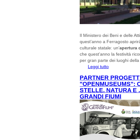
Il Ministero dei Beni e delle At
quest’anno a Ferragosto aprirà 
culturale statale: un’
apertura 
che quest’anno la festività ric
per gran parte dei luoghi della 
Leggi tutto
su Ferragosto 2016
statali
PARTNER PROGETT
"OPENMUSEUMS": CA
STELLE. NATURA E 
GRANDI FIUMI