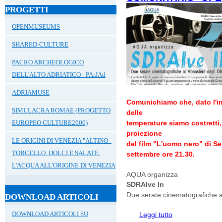
PROGETTI
OPENMUSEUMS
SHARED-CULTURE
PACRO ARCHEOLOGICO
DELL'ALTO ADRIATICO - PArJAd
ADRIAMUSE
Comunichiamo che, dato l'i
SIMULACRA ROMAE (PROGETTO
delle
EUROPEO CULTURE2000)
temperature siamo costretti,
proiezione
LE ORIGINI DI VENEZIA "ALTINO -
del film "L'uomo nero" di Se
TORCELLO. DOLCI E SALATE.
settembre ore 21.30.
L'ACQUA ALL'ORIGINE DI VENEZIA
AQUA organizza
SDRAIve In
Due serate cinematografiche a
DOWNLOAD ARTICOLI
DOWNLOAD ARTICOLI SU
Leggi tutto
su ANNULLATO FIL