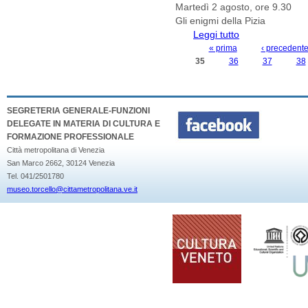
Martedì 2 agosto, ore 9.30
Gli enigmi della Pizia
Leggi tutto
su Museo Archeolo
Junior
« prima
‹ precedent
PAGINE
35
36
37
38
SEGRETERIA GENERALE-FUNZIONI
DELEGATE IN MATERIA DI CULTURA E
FORMAZIONE PROFESSIONALE
Città metropolitana di Venezia
San Marco 2662, 30124 Venezia
Tel. 041/2501780
museo.torcello@cittametropolitana.ve.it