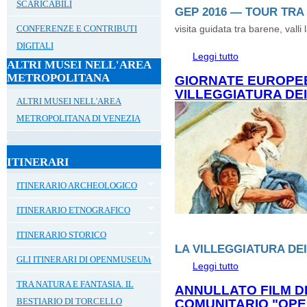
SCARICABILI
GEP 2016 — TOUR TRA
CONFERENZE E CONTRIBUTI
visita guidata tra barene, valli
DIGITALI
Leggi tutto
su Giornate Europe
ALTRI MUSEI NELL'AREA
Campagna Lupia
METROPOLITANA
GIORNATE EUROPEE
VILLEGGIATURA DEI
ALTRI MUSEI NELL'AREA
METROPOLITANA DI VENEZIA
ITINERARI
ITINERARIO ARCHEOLOGICO
ITINERARIO ETNOGRAFICO
ITINERARIO STORICO
LA VILLEGGIATURA DEI
GLI ITINERARI DI OPENMUSEUM
Leggi tutto
su Giornate Europe
veneziani
TRA NATURA E FANTASIA. IL
ANNULLATO FILM DE
BESTIARIO DI TORCELLO
COMUNITARIO "OPE