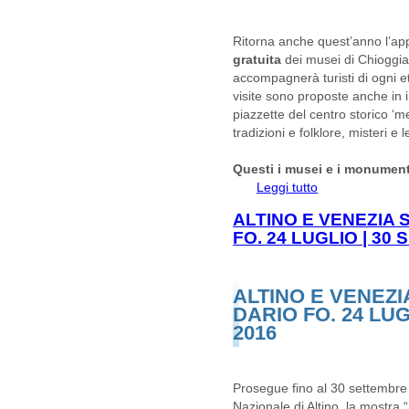
Ritorna anche quest’anno l’ap
gratuita
dei musei di Chioggia 
accompagnerà turisti di ogni et
visite sono proposte anche in in
piazzette del centro storico ‘m
tradizioni e folklore, misteri 
Questi i musei e i monument
Leggi tutto
su Giovedì? Ci ve
monumenti di Chi
ALTINO E VENEZIA 
FO. 24 LUGLIO | 30
ALTINO E VENEZI
DARIO FO. 24 LU
2016
Prosegue fino al 30 settembre
Nazionale di Altino, la mostra “