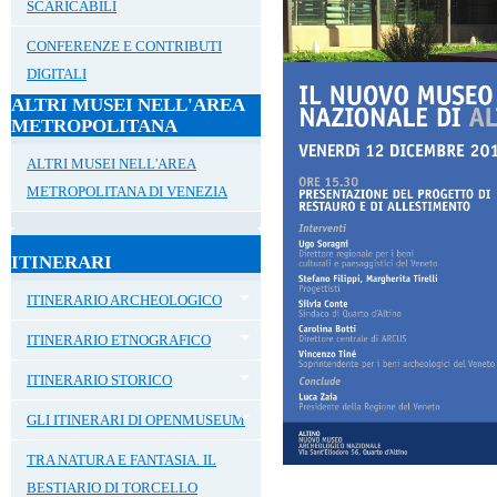
SCARICABILI
CONFERENZE E CONTRIBUTI
DIGITALI
ALTRI MUSEI NELL'AREA
METROPOLITANA
ALTRI MUSEI NELL'AREA
METROPOLITANA DI VENEZIA
ITINERARI
ITINERARIO ARCHEOLOGICO
ITINERARIO ETNOGRAFICO
ITINERARIO STORICO
GLI ITINERARI DI OPENMUSEUM
TRA NATURA E FANTASIA. IL
BESTIARIO DI TORCELLO