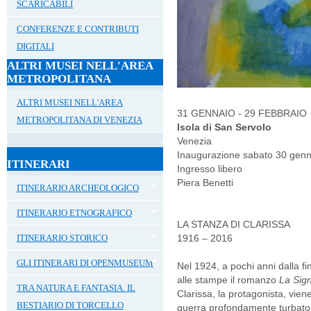
SCARICABILI
CONFERENZE E CONTRIBUTI
DIGITALI
ALTRI MUSEI NELL'AREA
METROPOLITANA
ALTRI MUSEI NELL'AREA
31 GENNAIO - 29 FEBBRAIO
METROPOLITANA DI VENEZIA
Isola di San Servolo
Venezia
Inaugurazione sabato 30 genn
ITINERARI
Ingresso libero
Piera Benetti
ITINERARIO ARCHEOLOGICO
ITINERARIO ETNOGRAFICO
LA STANZA DI CLARISSA
ITINERARIO STORICO
1916 – 2016
GLI ITINERARI DI OPENMUSEUM
Nel 1924, a pochi anni dalla f
alle stampe il romanzo
La Sig
TRA NATURA E FANTASIA. IL
Clarissa, la protagonista, vi
BESTIARIO DI TORCELLO
guerra profondamente turbato da