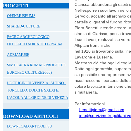
Clarissa abbandona gli ospiti e 
PROGETTI
Nell'esporre i suoi lavori nell
OPENMUSEUMS
Servolo, accanto all'archivio d
cartelle di quanti vi furono rico
SHARED-CULTURE
Piera Benetti intende creare u
stanza di Clarissa, possa trova
PACRO ARCHEOLOGICO
I suoi lavori, realizzati su vetr
DELL'ALTO ADRIATICO - PArJAd
Altipiani trentini che
nel 1916 si trovarono sulla linea
ADRIAMUSE
Lavarone e Luserna.
Mostrano ciò che oggi vi coglie 
SIMULACRA ROMAE (PROGETTO
Rotta ogni gerarchia, superata
EUROPEO CULTURE2000)
sia possibile una rappresentaz
ricostruiscono i percorsi dello
LE ORIGINI DI VENEZIA "ALTINO -
colore lavorate in tensione che
TORCELLO. DOLCI E SALATE.
simultaneità.
L'ACQUA ALL'ORIGINE DI VENEZIA
Per informazioni
benettipiera@gmail.com
info@servizimetropolitani.ve.
DOWNLOAD ARTICOLI
DOWNLOAD ARTICOLI SU