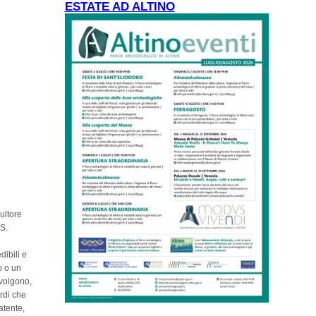
ESTATE AD ALTINO
ultore
 S.
dibili e
o o un
nvolgono,
rdi che
atente,