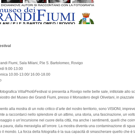
estival
ndi Fiumi, Sala Milani, P.le S. Bartolomeo, Rovigo
rdì 9.00-13.00
ica 10.00-13.00/ 16.00-18.00
o
otografica VillaPhotòFestival si presenta a Rovigo nelle belle sale, intitolate allo sc
hiostro del Museo dei Grandi Fiumi, presso il Monastero degli Olivetani, in piazzale
nto alla mostra di un noto critico d’arte del nostro territorio, sono VISIONI, impreve
nte a raccontarci nello splendore di un attimo, una storia, una fascinazione, un volt
saggio o un’incursione nel cuore della città, ma anche i sentimenti, quelli che coi
lla paura, dalla meraviglia all’orrore. La mostra diventa una contaminazione di sgua
o il mondo. La forza della fotografia è la sua capacità di smascherare quello che è l