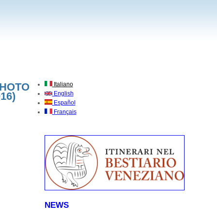
PHOTO
Italiano
16)
English
Español
Français
NEWS