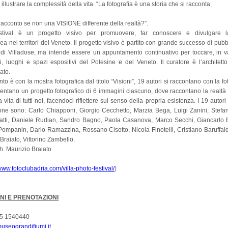
illustrare la complessità della vita. “La fotografia è una storia che si racconta,
acconto se non una VISIONE differente della realtà?”.
estival è un progetto visivo per promuovere, far conoscere e divulgare la
 nei territori del Veneto. Il progetto visivo è partito con grande successo di pubbl
i Villadose, ma intende essere un appuntamento continuativo per toccare, in v
, luoghi e spazi espositivi del Polesine e del Veneto. Il curatore è l’architetto
ato.
o è con la mostra fotografica dal titolo “Visioni”, 19 autori si raccontano con la fot
sentano un progetto fotografico di 6 immagini ciascuno, dove raccontano la realtà
a vita di tutti noi, facendoci riflettere sul senso della propria esistenza. I 19 autori
one sono: Carlo Chiapponi, Giorgio Cecchetto, Marzia Bega, Luigi Zanini, Stefa
atti, Daniele Rudian, Sandro Bagno, Paola Casanova, Marco Secchi, Giancarlo B
ompanin, Dario Ramazzina, Rossano Cisotto, Nicola Finotelli, Cristiano Baruffald
Braiato, Vittorino Zambello.
h. Maurizio Braiato
/www.fotoclubadria.com/villa-photo-festival/
)
I E PRENOTAZIONI
25 1540440
useograndifiumi.it