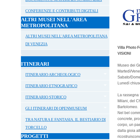
CONFERENZE E CONTRIBUTI DIGITALI
ALTRI MUSEI NELL'AREA
METROPOLITANA
ALTRI MUSEI NELL'AREA METROPOLITANA
DI VENEZIA
Villa Photo F
VISIONI
ITINERARI
Museo dei Gra
Martedì/Vene
ITINERARIO ARCHEOLOGICO
Sabato/Domen
Lunedì chius
ITINERARIO ETNOGRAFICO
La rassegna f
ITINERARIO STORICO
Milani, del C
Bartolomeo.
GLI ITINERARI DI OPENMUSEUM
Nel bel comme
concrete, pro
TRA NATURA E FANTASIA. IL BESTIARIO DI
corpo, un pae
TORCELLO
dalla gioia a
PROGETTI
ricostruiscon