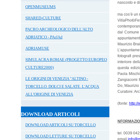
nascosto e di 
OPENMUSEUMS
ma cos’è un r
SHARED-CULTURE
VillaPhotòF
contemporanea
PACRO ARCHEOLOGICO DELL'ALTO
dal Comune d
ADRIATICO - PArJAd
appuntamenti
Maurizio Brai
ADRIAMUSE
L’appuntament
fotografi pre
SIMULACRA ROMAE (PROGETTO EUROPEO
interiore dell
CULTURE2000)
questa edizi
Paola Mischi
LE ORIGINI DI VENEZIA "ALTINO -
Zangiacomi P
Do, Maurizio 
TORCELLO. DOLCI E SALATE. L'ACQUA
Curatore: Arc
ALL'ORIGINE DI VENEZIA
(fonte:
http:/
DOWNLOAD ARTICOLI
NFORMAZION
DOWNLOAD ARTICOLI SU TORCELLO
tel. 0039 04
DOWNLOAD LETTURE SU TORCELLO
email
info@m