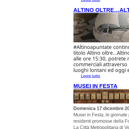
ALTINO OLTRE…ALT
#Altinoapuntate contin
titolo
Altino oltre…Altin
alle
ore 15:30
, potrete 
commerciali
attraverso i
luoghi lontani ed oggi 
Leggi tutto
su Altino oltre…Alt
MUSEI IN FESTA
Domenica 17 dicembre 2
Musei in Festa, le giornate 
residenti promosse della F
La Città Metropolitana di V