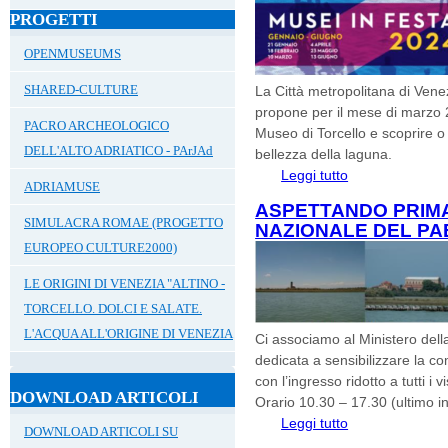
PROGETTI
OPENMUSEUMS
SHARED-CULTURE
La Città metropolitana di Vene
propone per il mese di marzo 20
PACRO ARCHEOLOGICO
Museo di Torcello e scoprire o 
DELL'ALTO ADRIATICO - PArJAd
bellezza della laguna.
Leggi tutto
su ASPETTANDO 
ADRIAMUSE
FESTA
ASPETTANDO PRIM
SIMULACRA ROMAE (PROGETTO
NAZIONALE DEL PA
EUROPEO CULTURE2000)
LE ORIGINI DI VENEZIA "ALTINO -
TORCELLO. DOLCI E SALATE.
L'ACQUA ALL'ORIGINE DI VENEZIA
Ci associamo al Ministero dell
dedicata a sensibilizzare la c
con l’ingresso ridotto a tutti i vi
DOWNLOAD ARTICOLI
Orario 10.30 – 17.30 (ultimo i
Leggi tutto
su ASPETTANDO 
DOWNLOAD ARTICOLI SU
PAESAGGIO 14 M