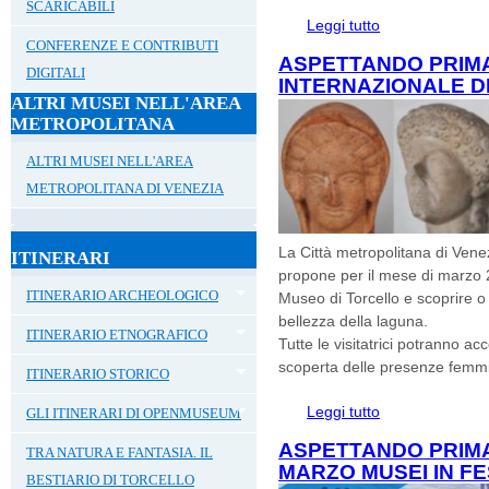
SCARICABILI
Leggi tutto
su MOSTRA "ALTI
CONFERENZE E CONTRIBUTI
ASPETTANDO PRIM
DIGITALI
INTERNAZIONALE D
ALTRI MUSEI NELL'AREA
METROPOLITANA
ALTRI MUSEI NELL'AREA
METROPOLITANA DI VENEZIA
La Città metropolitana di Vene
ITINERARI
propone per il mese di marzo 20
ITINERARIO ARCHEOLOGICO
Museo di Torcello e scoprire o 
bellezza della laguna.
ITINERARIO ETNOGRAFICO
Tutte le visitatrici potranno a
scoperta delle presenze femmini
ITINERARIO STORICO
Leggi tutto
su ASPETTANDO 
GLI ITINERARI DI OPENMUSEUM
DELLA DONNA 8
ASPETTANDO PRIMA
TRA NATURA E FANTASIA. IL
MARZO MUSEI IN F
BESTIARIO DI TORCELLO