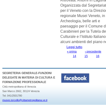
Organizzata dal Segretariat
per il Veneto con la Direzi
regionale Musei Veneto, in
Archeologia, belle arti e
paesaggio per il Comune d
Carabinieri per la Tutela d
Culturale e l’Istituto Italia
alcuni ambienti del piano n
Leggi tutto
su MOSTRA "ARTE
DICEMBRE 2023 
« prima
‹ precedente
PAGINE
14
15
16
SEGRETERIA GENERALE-FUNZIONI
DELEGATE IN MATERIA DI CULTURA E
FORMAZIONE PROFESSIONALE
Città metropolitana di Venezia
San Marco 2662, 30124 Venezia
Tel. 041/2501780
museo.torcello@cittametropolitana.ve.it