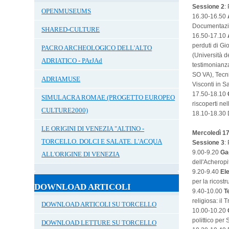
Sessione 2
:
OPENMUSEUMS
16.30-16.50
Documentazio
SHARED-CULTURE
16.50-17.10
perduti di Gi
PACRO ARCHEOLOGICO DELL'ALTO
(Università d
ADRIATICO - PArJAd
testimonianz
SO VA), Tecni
ADRIAMUSE
Visconti in S
17.50-18.10
SIMULACRA ROMAE (PROGETTO EUROPEO
riscoperti ne
CULTURE2000)
18.10-18.30 
LE ORIGINI DI VENEZIA "ALTINO -
Mercoledì 1
TORCELLO. DOLCI E SALATE. L'ACQUA
Sessione 3
:
9.00-9.20
Ga
ALL'ORIGINE DI VENEZIA
dell'Acherop
9.20-9.40
El
per la ricost
DOWNLOAD ARTICOLI
9.40-10.00
T
religiosa: il
DOWNLOAD ARTICOLI SU TORCELLO
10.00-10.20
polittico pe
DOWNLOAD LETTURE SU TORCELLO