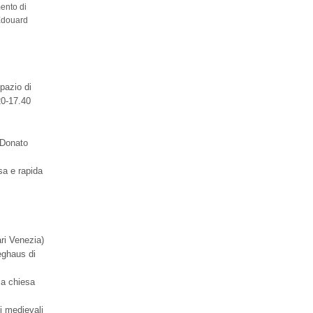
mento di
 Edouard
pazio di
20-17.40
n Donato
sa e rapida
ari Venezia)
ieghaus di
la chiesa
si medievali