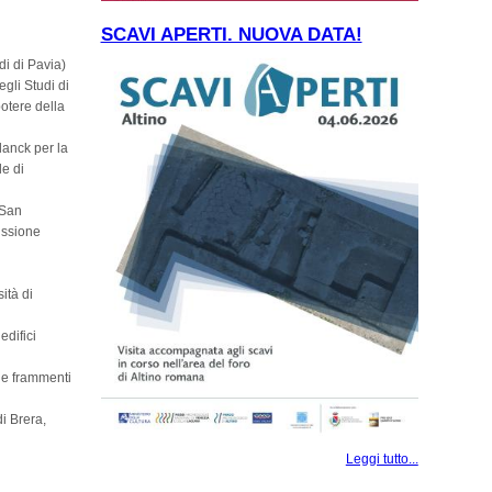
SCAVI APERTI. NUOVA DATA!
di di Pavia)
gli Studi di
potere della
lanck per la
le di
 San
ussione
ità di
edifici
 e frammenti
i Brera,
Leggi tutto...