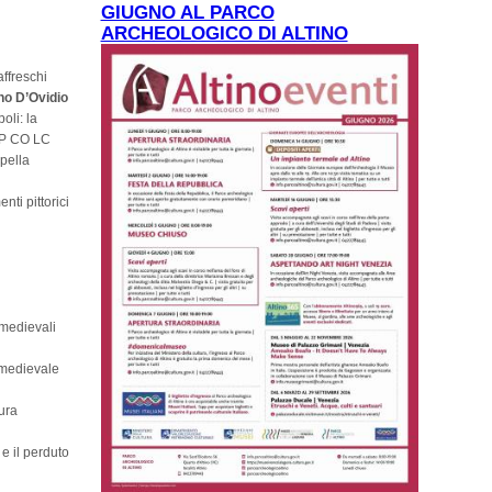
GIUGNO AL PARCO
ARCHEOLOGICO DI ALTINO
affreschi
no D’Ovidio
oli: la
P CO LC
ppella
nti pittorici
 medievali
tomedievale
tura
e il perduto