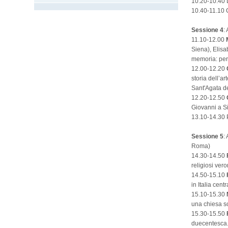
10.20-10.40 
10.40-11.10 
Sessione 4
:
11.10-12.00
Siena), Elisab
memoria: per 
12.00-12.20
storia dell’a
Sant'Agata de
12.20-12.50
G
Giovanni a Si
13.10-14.30
Sessione 5
:
Roma)
14.30-14.50
religiosi ver
14.50-15.10
in Italia centr
15.10-15.30
una chiesa 
15.30-15.50
duecentesca. 