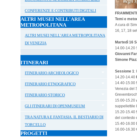
CONFERENZE E CONTRIBUTI DIGITALI
FRAMMENTI
ALTRI MUSEI NELL'AREA
Temi e metodi
METROPOLITANA
A cura di Si
16, 17, 18 se
ALTRI MUSEI NELL'AREA METROPOLITANA
Martedì 16 
DI VENEZIA
14.00-14.20 S
Giovanni Fa
Simone Piaz
ITINERARI
Sessione 1
:
ITINERARIO ARCHEOLOGICO
14.20-14.40
14.40-15.00
ITINERARIO ETNOGRAFICO
Venezia del S
Grevembroc
ITINERARIO STORICO
15.00-15.20
GLI ITINERARI DI OPENMUSEUM
suppellettile 
15.20-15.40
TRA NATURA E FANTASIA. IL BESTIARIO DI
del contesto 
15.40-16.00 
TORCELLO
16.00-16.30 
PROGETTI