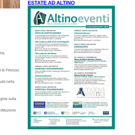
ESTATE AD ALTINO
zia,
i di Firenze)
vali nella
gine sulla
estituzione