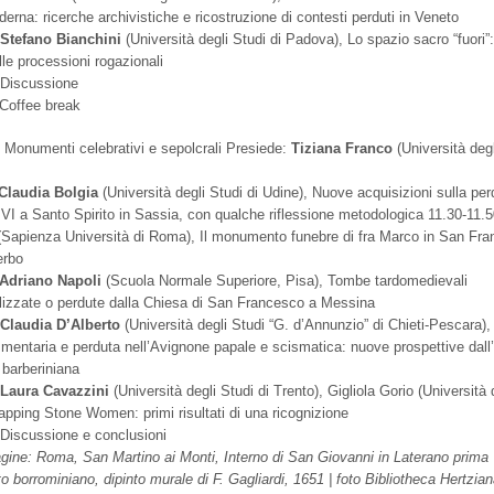
erna: ricerche archivistiche e ricostruzione di contesti perduti in Veneto
Stefano Bianchini
(Università degli Studi di Padova), Lo spazio sacro “fuori”: 
lle processioni rogazionali
 Discussione
 Coffee break
: Monumenti celebrativi e sepolcrali Presiede:
Tiziana Franco
(Università degl
Claudia Bolgia
(Università degli Studi di Udine), Nuove acquisizioni sulla per
VI a Santo Spirito in Sassia, con qualche riflessione metodologica 11.30-11.
Sapienza Università di Roma), Il monumento funebre di fra Marco in San Fra
erbo
Adriano Napoli
(Scuola Normale Superiore, Pisa), Tombe tardomedievali
lizzate o perdute dalla Chiesa di San Francesco a Messina
Claudia D’Alberto
(Università degli Studi “G. d’Annunzio” di Chieti-Pescara),
mentaria e perduta nell’Avignone papale e scismatica: nuove prospettive dall’
 barberiniana
0
Laura Cavazzini
(Università degli Studi di Trento), Gigliola Gorio (Università 
apping Stone Women: primi risultati di una ricognizione
 Discussione e conclusioni
gine: Roma, San Martino ai Monti, Interno di San Giovanni in Laterano prima
to borrominiano, dipinto murale di F. Gagliardi, 1651 | foto Bibliotheca Hertziana