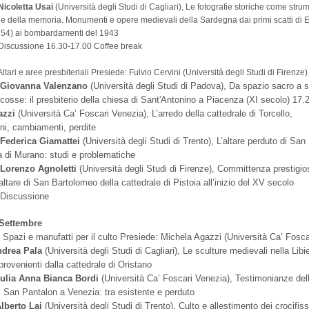
Nicoletta Usai
(Università degli Studi di Cagliari), Le fotografie storiche come stru
e della memoria. Monumenti e opere medievali della Sardegna dai primi scatti di
854) ai bombardamenti del 1943
Discussione 16.30-17.00 Coffee break
 Altari e aree presbiteriali Presiede: Fulvio Cervini (Università degli Studi di Firenze)
0
Giovanna Valenzano
(Università degli Studi di Padova), Da spazio sacro a s
rcosse: il presbiterio della chiesa di Sant'Antonino a Piacenza (XI secolo) 17.
azzi
(Università Ca’ Foscari Venezia), L’arredo della cattedrale di Torcello,
ni, cambiamenti, perdite
0
Federica Giamattei
(Università degli Studi di Trento), L’altare perduto di Sa
ca di Murano: studi e problematiche
0
Lorenzo Agnoletti
(Università degli Studi di Firenze), Committenza prestigio
altare di San Bartolomeo della cattedrale di Pistoia all’inizio del XV secolo
 Discussione
 Settembre
: Spazi e manufatti per il culto Presiede: Michela Agazzi (Università Ca’ Fosc
drea Pala
(Università degli Studi di Cagliari), Le sculture medievali nella Lib
provenienti dalla cattedrale di Oristano
ulia Anna Bianca Bordi
(Università Ca’ Foscari Venezia), Testimonianze del
 San Pantalon a Venezia: tra esistente e perduto
lberto Lai
(Università degli Studi di Trento), Culto e allestimento dei crocifis