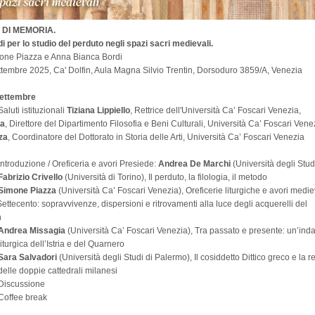
 DI MEMORIA.
 per lo studio del perduto negli spazi sacri medievali.
mone Piazza e Anna Bianca Bordi
ttembre 2025, Ca' Dolfin, Aula Magna Silvio Trentin, Dorsoduro 3859/A, Venezia
Settembre
aluti istituzionali
Tiziana Lippiello
, Rettrice dell'Università Ca’ Foscari Venezia,
ra
, Direttore del Dipartimento Filosofia e Beni Culturali, Università Ca’ Foscari Vene
za
, Coordinatore del Dottorato in Storia delle Arti, Università Ca’ Foscari Venezia
 Introduzione / Oreficeria e avori Presiede:
Andrea De Marchi
(Università degli Stud
Fabrizio Crivello
(Università di Torino), Il perduto, la filologia, il metodo
Simone Piazza
(Università Ca’ Foscari Venezia), Oreficerie liturgiche e avori medie
ettecento: sopravvivenze, dispersioni e ritrovamenti alla luce degli acquerelli del
h
Andrea Missagia
(Università Ca’ Foscari Venezia), Tra passato e presente: un’inda
liturgica dell’Istria e del Quarnero
Sara Salvadori
(Università degli Studi di Palermo), Il cosiddetto Dittico greco e la r
delle doppie cattedrali milanesi
Discussione
Coffee break