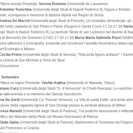
 Pittura murale Presiede:
Serena Romano
(Université de Lausanne)
Antonino Tranchina
(Università degli Studi di Napoli Federico II), Figura e firmitas.
ne, scomparsa e memoria di diplomi dipinti nel Regno di Sicilia
Andrea De Marchi
(Università degli Studi di Firenze), Un prototipo dimenticato: gli 
otto nella cappella di San Pietro e Paolo (Giugni) in Santa Croce 17.10-17.30
Stefa
egli Studi di Napoli Federico II), Le perdute Storie di san Ludovico nel duomo di Nap
a di Bernardo De Dominici (1742) 17.30-17.50
Marta Maria Gabriella Pozzi
(SABA
che pittoriche e iconografia: proposte per ricostruire l’assetto trecentesco della ca
ant’Eustorgio a Milano
Cecilia Primo
(Università degli Studi di Verona), "Tota picta figuris antiquis": i framme
lla chiesa di San Michele a Torre de' Busi
Discussione
7 Settembre
 Pittura su legno Presiede:
Yoshie Kojima
(Università di Waseda, Tokyo)
etano Curzi
(Università degli Studi “G. d’Annunzio” di Chieti-Pescara), Le repliche
ita lateranense e la memoria del Sancta Sanctorum
ena De Zordi
(Università Ca’ Foscari Venezia), La Vita di santa Edith: una fonte al
ruzione della cappella lignea di San Dionigi presso la perduta abbazia di Wilton
eresa Manetti
(Università degli Studi di Padova), Tra pratiche devozionali e lettera
 Trittico del Maestro della Pietà nel Museo Diocesano di Pienza
Giulia Spina
(Università degli Studi di Firenze), Bartolomeo di Tommaso da Foligno 
r San Francesco a Cesena.