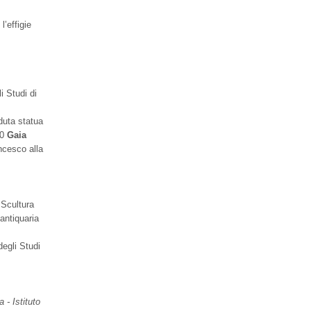
l’effigie
i Studi di
duta statua
50
Gaia
ncesco alla
 Scultura
antiquaria
degli Studi
 - Istituto