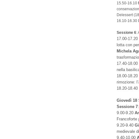
15.50-16.10
conservazion
Delessert (1
16.10-16.30 
Sessione 6
:
17.00-17.2
lotta con pe
Michela Ag
trasformazio
17.40-18.0
nella basili
18.00-18.2
rimozione: l’
18.20-18.40
Giovedì 18
Sessione 7
9.00-9.20
An
Francoforte 
9.20-9.40
Gi
medievale di
9.40-10.00
A