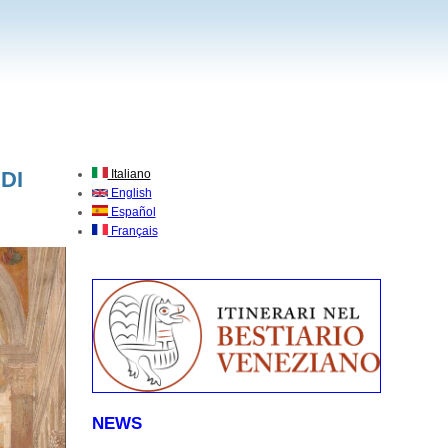
DI
Italiano
English
Español
Français
NEWS