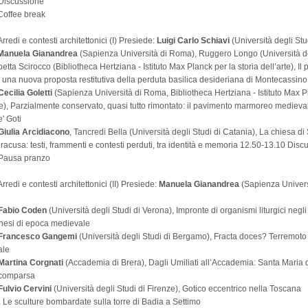
Discussione
Coffee break
 Arredi e contesti architettonici (I) Presiede:
Luigi Carlo Schiavi
(Università degli Stu
Manuela Gianandrea
(Sapienza Università di Roma), Ruggero Longo (Università de
etta Scirocco (Bibliotheca Hertziana - Istituto Max Planck per la storia dell’arte), Il 
una nuova proposta restitutiva della perduta basilica desideriana di Montecassino
Cecilia Goletti
(Sapienza Università di Roma, Bibliotheca Hertziana - Istituto Max P
rte), Parzialmente conservato, quasi tutto rimontato: il pavimento marmoreo medieva
' Goti
iulia Arcidiacono
, Tancredi Bella (Università degli Studi di Catania), La chiesa di
racusa: testi, frammenti e contesti perduti, tra identità e memoria 12.50-13.10 Disc
 Pausa pranzo
 Arredi e contesti architettonici (II) Presiede:
Manuela Gianandrea
(Sapienza Univers
Fabio Coden
(Università degli Studi di Verona), Impronte di organismi liturgici negli 
onesi di epoca medievale
Francesco Gangemi
(Università degli Studi di Bergamo), Fracta doces? Terremoto
ale
Martina Corgnati
(Accademia di Brera), Dagli Umiliati all’Accademia: Santa Maria d
scomparsa
Fulvio Cervini
(Università degli Studi di Firenze), Gotico eccentrico nella Toscana
Le sculture bombardate sulla torre di Badia a Settimo